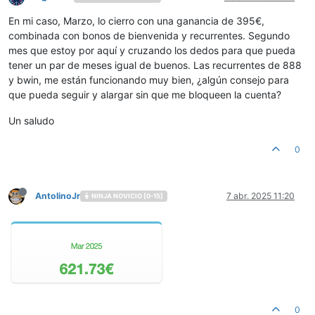
En mi caso, Marzo, lo cierro con una ganancia de 395€,
combinada con bonos de bienvenida y recurrentes. Segundo
mes que estoy por aquí y cruzando los dedos para que pueda
tener un par de meses igual de buenos. Las recurrentes de 888
y bwin, me están funcionando muy bien, ¿algún consejo para
que pueda seguir y alargar sin que me bloqueen la cuenta?
Un saludo
0
AntolinoJr
7 abr. 2025 11:20
NINJA NOVICIO [0-15]
0