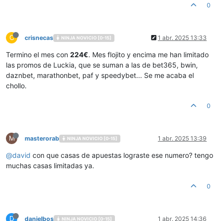
0
C
crisnecas
1 abr. 2025 13:33
NINJA NOVICIO [0-15]
Termino el mes con
224€
. Mes flojito y encima me han limitado
las promos de Luckia, que se suman a las de bet365, bwin,
daznbet, marathonbet, paf y speedybet... Se me acaba el
chollo.
0
M
masterorab
1 abr. 2025 13:39
NINJA NOVICIO [0-15]
@
david
con que casas de apuestas lograste ese numero? tengo
muchas casas limitadas ya.
0
D
danielbos
1 abr. 2025 14:36
NINJA NOVICIO [0-15]