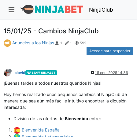
NinjaClub
15/01/25 - Cambios NinjaClub
Anuncios a los Ninjas
1
1
592
Accede para responder
david
15 ene. 2025 14:36
STAFF NINJABET
¡Buenas tardes a todos nuestros queridos Ninjas!
Hoy hemos realizado unos pequeños cambios al NinjaClub de
manera que sea aún más fácil e intuitivo encontrar la dicusión
interesada:
División de las ofertas de
Bienvenida
entre:
Bienvenida España
Bienvenida Latinoamérica