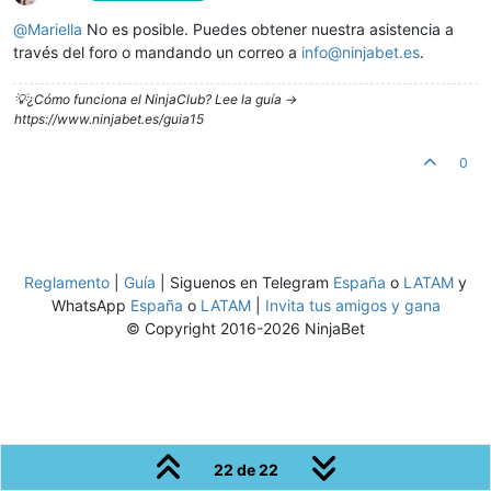
@
Mariella
No es posible. Puedes obtener nuestra asistencia a
través del foro o mandando un correo a
info@ninjabet.es
.
💡¿Cómo funciona el NinjaClub? Lee la guía ->
https://www.ninjabet.es/guia15
0
Reglamento
|
Guía
| Siguenos en Telegram
España
o
LATAM
y
WhatsApp
España
o
LATAM
|
Invita tus amigos y gana
© Copyright 2016-2026 NinjaBet
22 de 22