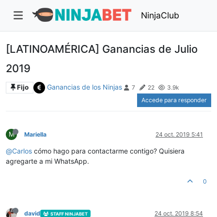
NinjaClub
[LATINOAMÉRICA] Ganancias de Julio
2019
Ganancias de los Ninjas
Fijo
7
22
3.9k
Accede para responder
M
Mariella
24 oct. 2019 5:41
@
Carlos
cómo hago para contactarme contigo? Quisiera
agregarte a mi WhatsApp.
0
david
24 oct. 2019 8:54
STAFF NINJABET