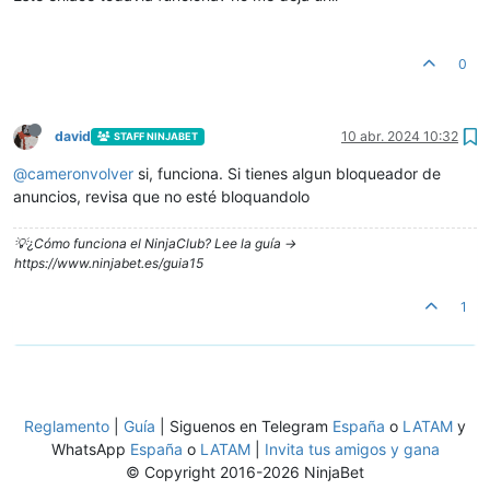
0
david
10 abr. 2024 10:32
STAFF NINJABET
@
cameronvolver
si, funciona. Si tienes algun bloqueador de
anuncios, revisa que no esté bloquandolo
💡¿Cómo funciona el NinjaClub? Lee la guía ->
https://www.ninjabet.es/guia15
1
Reglamento
|
Guía
| Siguenos en Telegram
España
o
LATAM
y
WhatsApp
España
o
LATAM
|
Invita tus amigos y gana
© Copyright 2016-2026 NinjaBet