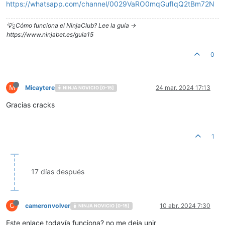
https://whatsapp.com/channel/0029VaRO0mqGufIqQ2tBm72N
💡¿Cómo funciona el NinjaClub? Lee la guía ->
https://www.ninjabet.es/guia15
0
M
Micaytere
24 mar. 2024 17:13
NINJA NOVICIO [0-15]
Gracias cracks
1
17 días después
C
cameronvolver
10 abr. 2024 7:30
NINJA NOVICIO [0-15]
Este enlace todavía funciona? no me deja unir