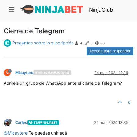
NinjaClub
Cierre de Telegram
Preguntas sobre la suscripción
4
5
93
Accede para responder
M
Micaytere
24 mar. 2024 12:26
NINJA NOVICIO [0-15]
Abrireis un grupo de WhatsApp ante el cierre de Telegram?
0
Carlos
24 mar. 2024 13:35
STAFF NINJABET
@
Micaytere
Te puedes unir acá