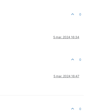
0
5 mar. 2024 16:34
0
5 mar. 2024 16:47
0