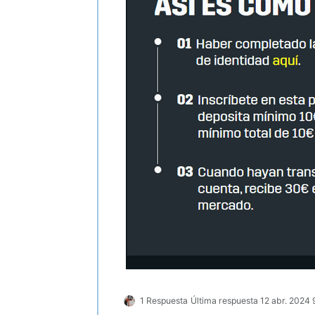
1 Respuesta
Última respuesta
12 abr. 2024 