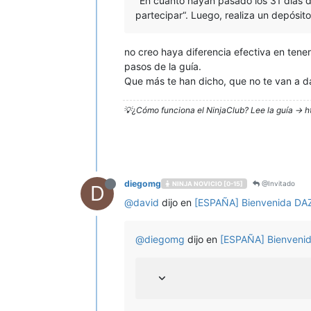
"En cuanto hayan pasado los 31 días de
partecipar“. Luego, realiza un depósit
no creo haya diferencia efectiva en tene
pasos de la guía.
Que más te han dicho, que no te van a da
💡¿Cómo funciona el NinjaClub? Lee la guía -> h
diegomg
@Invitado
NINJA NOVICIO [0-15]
D
@
david
dijo en
[ESPAÑA] Bienvenida DA
@
diegomg
dijo en
[ESPAÑA] Bienveni