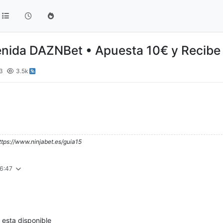
nida DAZNBet • Apuesta 10€ y Recibe
3
3.5k
ttps://www.ninjabet.es/guia15
16:47
 esta disponible