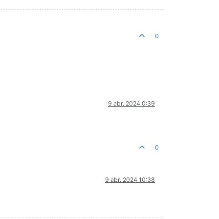
0
9 abr. 2024 0:39
0
9 abr. 2024 10:38