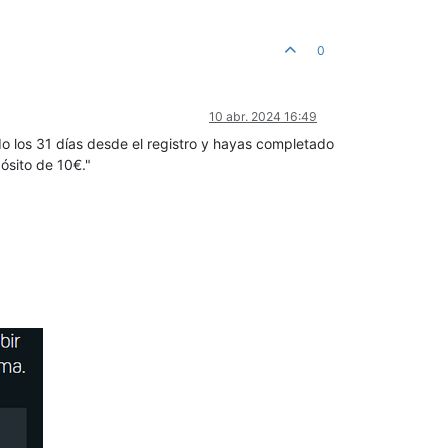
0
10 abr. 2024 16:49
o los 31 días desde el registro y hayas completado
pósito de 10€."