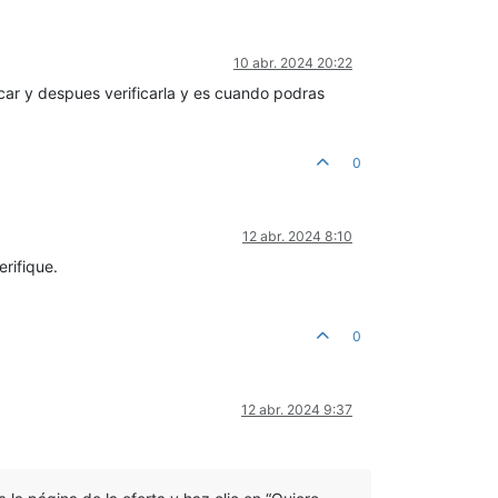
10 abr. 2024 20:22
icar y despues verificarla y es cuando podras
0
12 abr. 2024 8:10
rifique.
0
12 abr. 2024 9:37