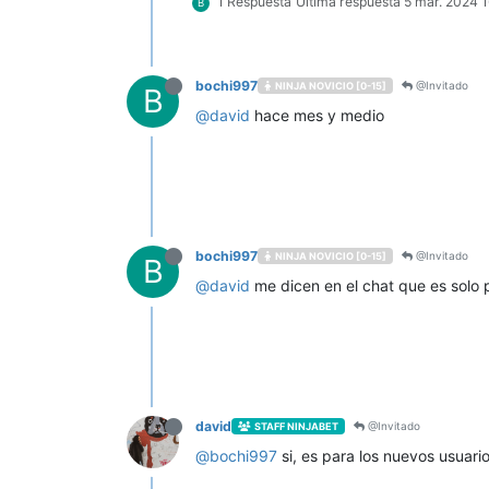
1 Respuesta
Última respuesta
5 mar. 2024 
B
bochi997
@Invitado
NINJA NOVICIO [0-15]
B
@
david
hace mes y medio
bochi997
@Invitado
NINJA NOVICIO [0-15]
B
@
david
me dicen en el chat que es solo 
david
@Invitado
STAFF NINJABET
@
bochi997
si, es para los nuevos usuar