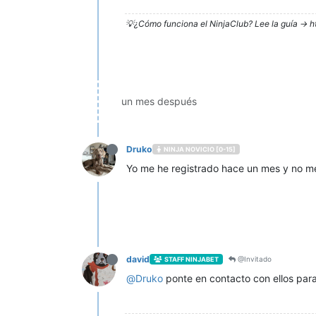
💡¿Cómo funciona el NinjaClub? Lee la guía -> h
un mes después
Druko
NINJA NOVICIO [0-15]
Yo me he registrado hace un mes y no me
david
@Invitado
STAFF NINJABET
@
Druko
ponte en contacto con ellos para