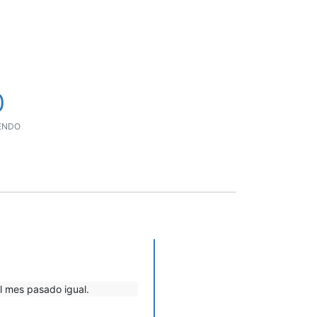
0
ENDO
l mes pasado igual.