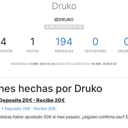
Druko
@DRUKO
NINJA NOVICIO [0-15]
14
1
194
0
TACIÓN
VISITAS
MENSAJES
SEGUIDORES
SIGUI
REGISTRADO
9 ABR. 2024 0:34
ÚLTIMA VEZ CONECTADO
19 ABR. 2026 9:57
ones hechas por Druko
Deposita 20€ - Recibe 20€
 • Deposita 20€ - Recibe 20€
:
debas haber apostado 50€ el mes pasado. ¿alguien confirma eso? E