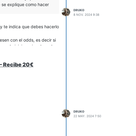
ue se explique como hacer
DRUKO
8 NOV. 2024 9:38
 y te indica que debes hacerlo
sen con el odds, es decir si
uando inician miro el que ha
atin de un 98%, que la
- Recibe 20€
DRUKO
22 MAY. 2024 7:50