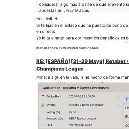
considerar algo mas a parte de que el evento se
apuestas en LIVE? Gracias
Hola Iwibets.
Si te fijas en el enlace que he puesto de bono de
en directo.
Yo lo que hago para optimizar los beneficios es 
quiero apostar a un partido que empieza a las 20
PUBLICADO EN EXCLUSIVAS CADUCADAS
variado menos las cuotas y por ende es mas rent
Pero puedes hacerlo comparando cuotas tu. Yo la
RE: [ESPAÑA][21-29 Mayo] Retabet •
verdad es una autentica locura. (Eso si, solo 50
Champions League
Por si a alguien le vale, la he hecho de forma ma