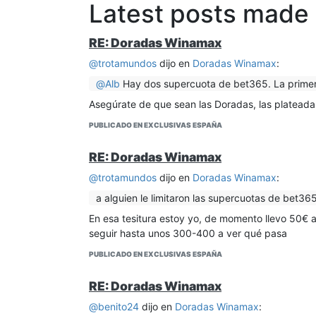
Latest posts made
RE: Doradas Winamax
@
trotamundos
dijo en
Doradas Winamax
:
@
Alb
Hay dos supercuota de bet365. La primer
Asegúrate de que sean las Doradas, las plateada
PUBLICADO EN EXCLUSIVAS ESPAÑA
RE: Doradas Winamax
@
trotamundos
dijo en
Doradas Winamax
:
a alguien le limitaron las supercuotas de bet3
En esa tesitura estoy yo, de momento llevo 50€ 
seguir hasta unos 300-400 a ver qué pasa
PUBLICADO EN EXCLUSIVAS ESPAÑA
RE: Doradas Winamax
@
benito24
dijo en
Doradas Winamax
: