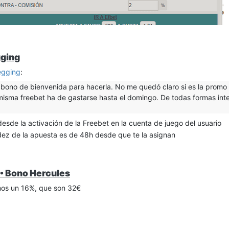
imero me tienen que verificar algo
ás te hayas registrado desde la promoción de pokero casino, hay que
gging
egging
:
l bono de bienvenida para hacerla. No me quedó claro si es la promo
la misma freebet ha de gastarse hasta el domingo. De todas formas int
esde la activación de la Freebet en la cuenta de juego del usuario
idez de la apuesta es de 48h desde que te la asignan
• Bono Hercules
amos un 16%, que son 32€