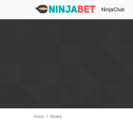
NinjaClub
Inicio
Druko