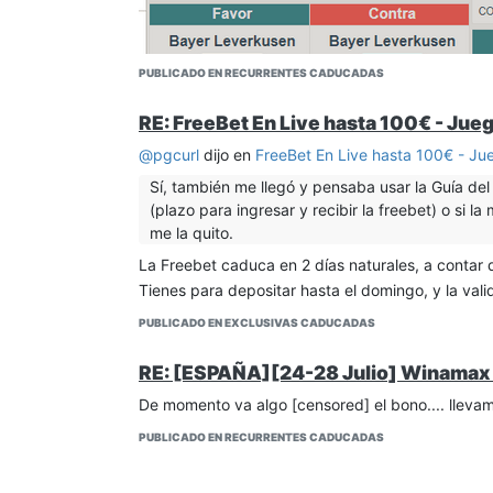
Aun no he hecho el ingreso de 100€, no sé si pr
Haz ctl+F5 y si no se soluciona borra cache.
PUBLICADO EN RECURRENTES CADUCADAS
En el tema del bono si no te aparece es que quiz
deportes. Habla con el soporte
RE: FreeBet En Live hasta 100€ - Jue
@
pgcurl
dijo en
FreeBet En Live hasta 100€ - Ju
Sí, también me llegó y pensaba usar la Guía de
(plazo para ingresar y recibir la freebet) o si 
me la quito.
La Freebet caduca en 2 días naturales, a contar d
Tienes para depositar hasta el domingo, y la val
PUBLICADO EN EXCLUSIVAS CADUCADAS
RE: [ESPAÑA][24-28 Julio] Winamax 
De momento va algo [censored] el bono.... llev
PUBLICADO EN RECURRENTES CADUCADAS