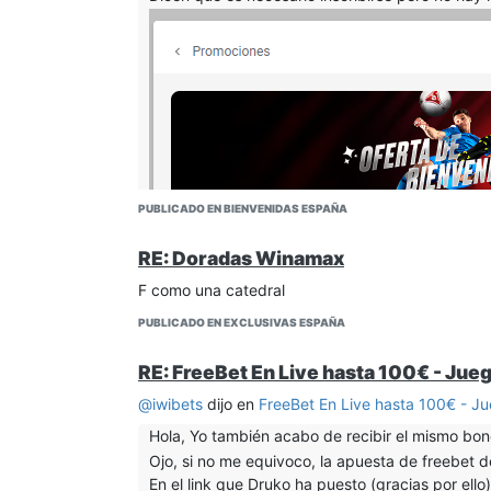
PUBLICADO EN BIENVENIDAS ESPAÑA
RE: Doradas Winamax
F como una catedral
Esta bien o la he liado en algun paso??
PUBLICADO EN EXCLUSIVAS ESPAÑA
RE: FreeBet En Live hasta 100€ - Jue
@
iwibets
dijo en
FreeBet En Live hasta 100€ - J
Hola, Yo también acabo de recibir el mismo bon
Ojo, si no me equivoco, la apuesta de freebet d
Cuando le doy a apostar me sale la página asi, 
En el link que Druko ha puesto (gracias por ell