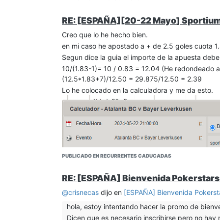
RE: [ESPAÑA][20-22 Mayo] Sportium 
Creo que lo he hecho bien.
en mi caso he apostado a + de 2.5 goles cuota 1
Segun dice la guia el importe de la apuesta deber
10/(1.83-1)= 10 / 0.83 = 12.04 (He redondeado a 
(12.5*1.83+7)/12.50 = 29.875/12.50 = 2.39
Lo he colocado en la calculadora y me da esto.
PUBLICADO EN RECURRENTES CADUCADAS
RE: [ESPAÑA] Bienvenida Pokerstars
@
crisnecas
dijo en
[ESPAÑA] Bienvenida Pokerst
hola, estoy intentando hacer la promo de bienve
Dicen que es necesario inscribirse pero no hay