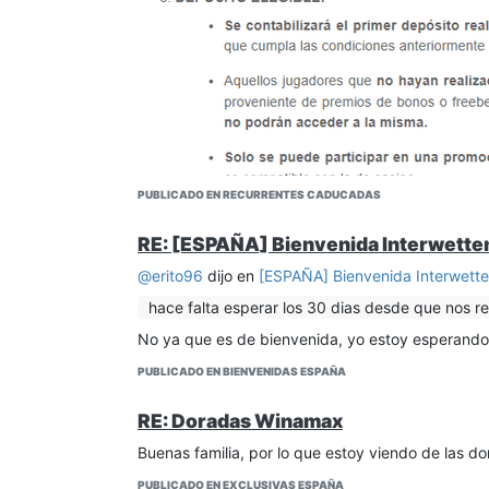
PUBLICADO EN RECURRENTES CADUCADAS
RE: [ESPAÑA] Bienvenida Interwette
@
erito96
dijo en
[ESPAÑA] Bienvenida Interwett
hace falta esperar los 30 dias desde que nos r
Si, si que lo sigue poniendo
No ya que es de bienvenida, yo estoy esperando l
PUBLICADO EN BIENVENIDAS ESPAÑA
RE: Doradas Winamax
Buenas familia, por lo que estoy viendo de las d
PUBLICADO EN EXCLUSIVAS ESPAÑA