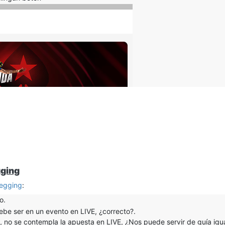
gging
uegging
:
o.
ebe ser en un evento en LIVE, ¿correcto?.
como si estuviera el formato mal
o), no se contempla la apuesta en LIVE, ¿Nos puede servir de guía ig