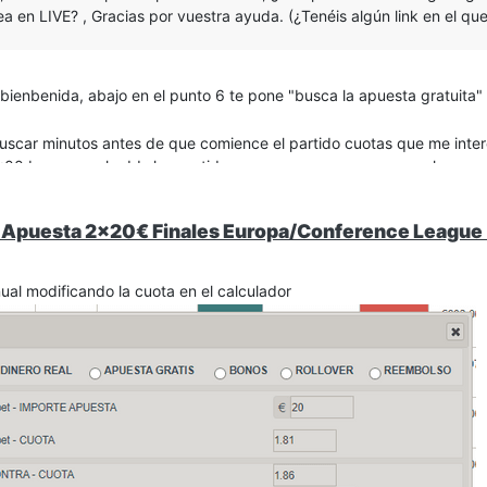
a en LIVE? , Gracias por vuestra ayuda. (¿Tenéis algún link en el q
 bienbenida, abajo en el punto 6 te pone "busca la apuesta gratuita"
buscar minutos antes de que comience el partido cuotas que me intere
:00 busco es el odds los partidos que van a comenzar a esa hora y c
able.
 hice esta madrugada a las 2:00 en el milwakke vs Uta y saque un R
 Apuesta 2x20€ Finales Europa/Conference League 
€ ya que tenia mucha liquidez bloqueada en betfair)
nual modificando la cuota en el calculador