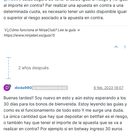
al importe en contra? Par realizar una apuesta en contra a una
determinada cuota, es necesario tener un saldo disponible igual
o superior al riesgo asociado a la apuesta en contra.
💡¿Cómo funciona el NinjaClub? Lee la guía ->
https://www.ninjabet.es/guia15
1
2 años después
D
divda990
6 feb. 2023 18:07
NINJA NOVICIO [0-15]
Buenas tardes!! Soy nuevo en esto y aún estoy esperando a los
30 días para los bonos de bienvenida. Estoy leyendo las guías y
como es el funcionamiento de todo esto Y me surge una duda.
La única cantidad que hay que depositar en bettfair es el riesgo,
o también hay que tener el importe de la apuesta que se va a
realizar en contra? Por ejemplo si en betway ingreso 30 euros