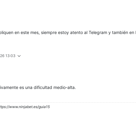
bliquen en este mes, siempre estoy atento al Telegram y también en 
026 13:03
ivamente es una dificultad medio-alta.
ttps://www.ninjabet.es/guia15