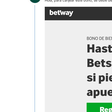
Hola, para canjear este bono, se debe d