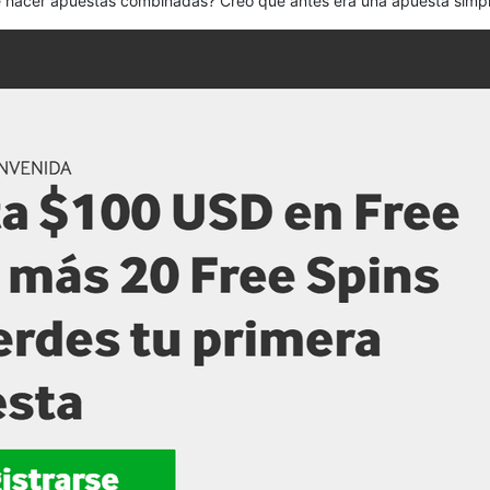
e hacer apuestas combinadas? Creo que antes era una apuesta simpl