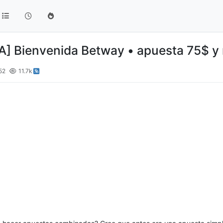
 Bienvenida Betway • apuesta 75$ y 
52
11.7k