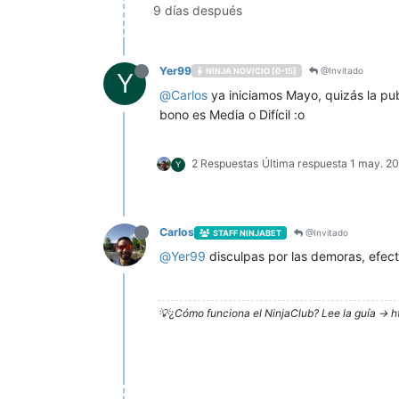
9 días después
Yer99
@Invitado
NINJA NOVICIO [0-15]
Y
@
Carlos
ya iniciamos Mayo, quizás la pu
bono es Media o Difícil :o
2 Respuestas
Última respuesta
1 may. 2
Y
Carlos
@Invitado
STAFF NINJABET
@
Yer99
disculpas por las demoras, efect
💡¿Cómo funciona el NinjaClub? Lee la guía -> h