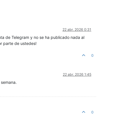
22 abr. 2026 0:31
ta de Telegram y no se ha publicado nada al
or parte de ustedes!
0
22 abr. 2026 1:45
a semana.
0