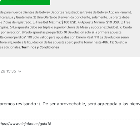
026 15:35
staremos revisando :). De ser aprovechable, será agregada a las bien
ttps://www.ninjabet.es/guia15