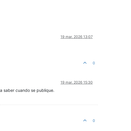
19 mar. 2026 13:07
0
19 mar. 2026 15:30
ra saber cuando se publique.
0