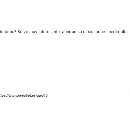
ste bono? Se ve muy interesante, aunque su dificultad es medio-alta
ttps://www.ninjabet.es/guia15