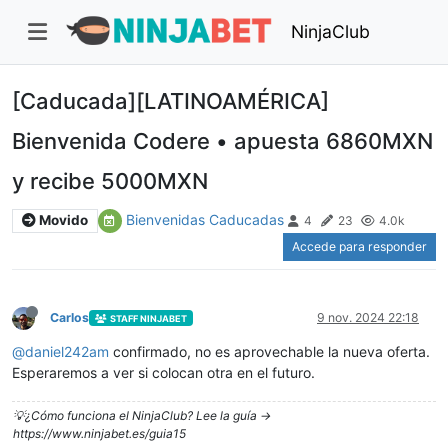
NinjaClub
[Caducada][LATINOAMÉRICA]
Bienvenida Codere • apuesta 6860MXN
y recibe 5000MXN
Bienvenidas Caducadas
Movido
4
23
4.0k
Accede para responder
Carlos
9 nov. 2024 22:18
STAFF NINJABET
@
daniel242am
confirmado, no es aprovechable la nueva oferta.
Esperaremos a ver si colocan otra en el futuro.
💡¿Cómo funciona el NinjaClub? Lee la guía ->
https://www.ninjabet.es/guia15