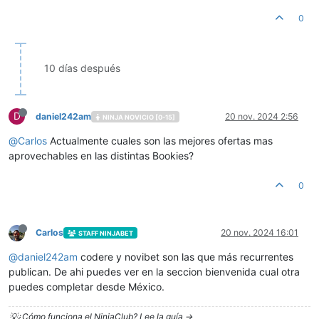
0
10 días después
D
daniel242am
20 nov. 2024 2:56
NINJA NOVICIO [0-15]
@
Carlos
Actualmente cuales son las mejores ofertas mas
aprovechables en las distintas Bookies?
0
Carlos
20 nov. 2024 16:01
STAFF NINJABET
@
daniel242am
codere y novibet son las que más recurrentes
publican. De ahi puedes ver en la seccion bienvenida cual otra
puedes completar desde México.
💡¿Cómo funciona el NinjaClub? Lee la guía ->