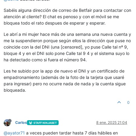
Sabéis alguna dirección de correo de Betfair para contactar con
atención al cliente? El chat es penoso y con el móvil se me
bloquea todo el rato despues de esperar y esperar.
Le abrí a mi mujer hace más de una semana una nueva cuenta y
me la suspendieron porque según ellos la dirección que puse no
coincide con la del DNI (una [censored], yo puse Calle tal nº 9,
bloque 4 y en el DNI solo pone Calle tal 9 4 y el sistema suyo lo
ha detectado como si fuera el número 94.
Les he subido por la app de nuevo el DNI y un certificado de
empadronamiento (además de la foto de la tarjeta que usaré
para ingresar) pero no ocurre nada de nada y la cuenta sigue
bloqueada.
0
Carlos
8 ene. 2025 21:04
STAFF NINJABET
@
ayator71
a veces pueden tardar hasta 7 días hábiles en