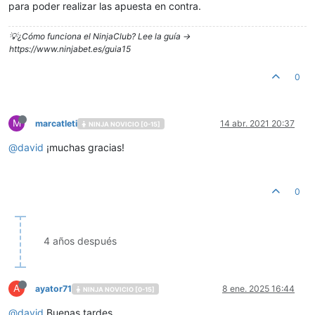
para poder realizar las apuesta en contra.
💡¿Cómo funciona el NinjaClub? Lee la guía ->
https://www.ninjabet.es/guia15
0
M
marcatleti
14 abr. 2021 20:37
NINJA NOVICIO [0-15]
@
david
¡muchas gracias!
0
4 años después
A
ayator71
8 ene. 2025 16:44
NINJA NOVICIO [0-15]
@
david
Buenas tardes.