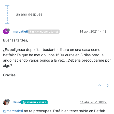
un año después
M
marcatleti
14 abr. 2021 14:43
NINJA NOVICIO [0-15]
Buenas tardes,
¿Es peligroso depositar bastante dinero en una casa como
betfair? Es que he metido unos 1500 euros en 8 días porque
ando haciendo varios bonos a la vez. ¿Debería preocuparme por
algo?
Gracias.
0
david
14 abr. 2021 16:29
STAFF NINJABET
@
marcatleti
no te preocupes. Está bien tener saldo en Betfair