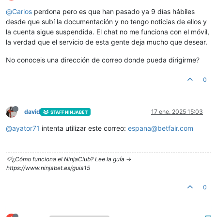
@
Carlos
perdona pero es que han pasado ya 9 días hábiles
desde que subí la documentación y no tengo noticias de ellos y
la cuenta sigue suspendida. El chat no me funciona con el móvil,
la verdad que el servicio de esta gente deja mucho que desear.
No conoceis una dirección de correo donde pueda dirigirme?
0
david
17 ene. 2025 15:03
STAFF NINJABET
@
ayator71
intenta utilizar este correo:
espana@betfair.com
💡¿Cómo funciona el NinjaClub? Lee la guía ->
https://www.ninjabet.es/guia15
0