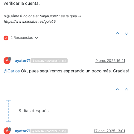
verificar la cuenta.
💡¿Cómo funciona el NinjaClub? Lee la guía ->
https://www.ninjabet.es/guia15
0
2 Respuestas
A
A
ayator71
9 ene. 2025 16:21
NINJA NOVICIO [0-15]
@
Carlos
Ok, pues seguiremos esperando un poco más. Gracias!
0
8 días después
A
ayator71
17 ene. 2025 13:01
NINJA NOVICIO [0-15]