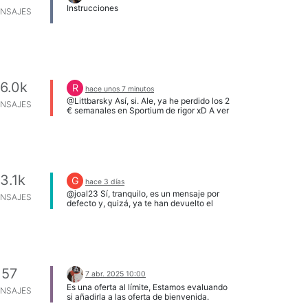
Instrucciones
NSAJES
6.0k
R
hace unos 7 minutos
@Littbarsky Así, si. Ale, ya he perdido los 2
NSAJES
€ semanales en Sportium de rigor xD A ver
si alguno sabe algo sobre los de Yosports,
que al menos yo nunca doy con ellos y
son los viernes.
3.1k
G
hace 3 días
@joal23 Sí, tranquilo, es un mensaje por
NSAJES
defecto y, quizá, ya te han devuelto el
dinero. La cuenta, eso sí, me da que te la
cerrarán. Si no te han devuelto el dinero,
tranquilo; lo harán.
57
7 abr. 2025 10:00
Es una oferta al límite, Estamos evaluando
NSAJES
si añadirla a las oferta de bienvenida.
Rollover 12x el importe recibido (hasta