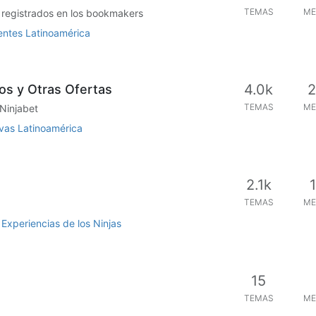
TEMAS
ME
a registrados en los bookmakers
entes Latinoamérica
4.0k
2
os y Otras Ofertas
TEMAS
ME
 Ninjabet
ivas Latinoamérica
2.1k
1
TEMAS
ME
Experiencias de los Ninjas
15
TEMAS
ME