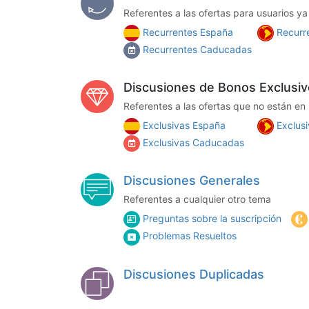
Referentes a las ofertas para usuarios y
Recurrentes España
Recurr
Recurrentes Caducadas
Discusiones de Bonos Exclusiv
Referentes a las ofertas que no están en
Exclusivas España
Exclus
Exclusivas Caducadas
Discusiones Generales
Referentes a cualquier otro tema
Preguntas sobre la suscripción
Problemas Resueltos
Discusiones Duplicadas