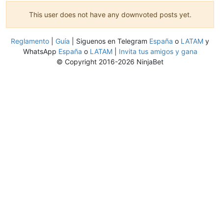
This user does not have any downvoted posts yet.
Reglamento
|
Guía
| Siguenos en Telegram
España
o
LATAM
y
WhatsApp
España
o
LATAM
|
Invita tus amigos y gana
© Copyright 2016-2026 NinjaBet