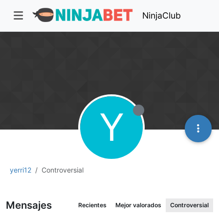
NinjaClub
Y
yerri12
Controversial
Mensajes
Recientes
Mejor valorados
Controversial