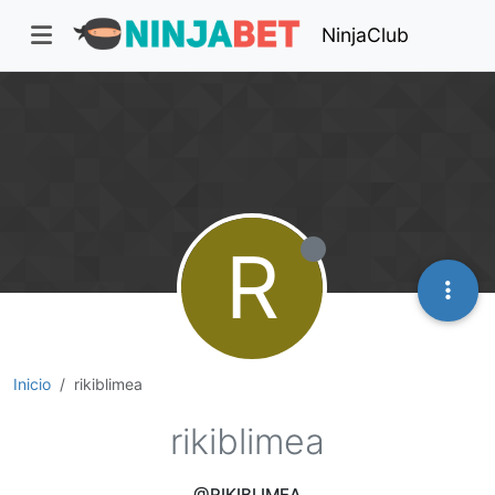
NinjaClub
R
Inicio
rikiblimea
rikiblimea
@RIKIBLIMEA