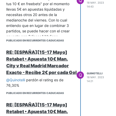
Q
18 MAY. 2023
tus 10 € en freebets" por el momento
14:43
llevas 5€ en apuestas liquidadas y
necesitas otros 20 antes de la
medianoche del viernes. Con lo cual
entiendo que en lugar de combinar 3
partidos, se puede hacer con el crear
apuesta con 3 líneas." Mañana
PUBLICADO EN RECURRENTES CADUCADAS
saldremos de dudas que yo lo he hecho
así.
RE: [ESPAÑA][15-17 Mayo]
Retabet • Apuesta 10€ Man.
City v Real Madrid Marcador
Exacto - Recibe 2€ por cada Gol
QUINOTELLI
Q
18 MAY. 2023
@
Quinotelli
perdón el rating es de
14:21
76,30%
PUBLICADO EN RECURRENTES CADUCADAS
RE: [ESPAÑA][15-17 Mayo]
Retabet • Apuesta 10€ Man.