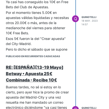
Ya casi has conseguido los 10€ en Free
Bets del Club de Apuestas.
Por el momento tienes 5.00€ en
apuestas válidas liquidadas y necesitas
QUINOTELLI
Q
18 MAY. 2023
otros 20.00€ o más, antes de la
14:57
medianoche del viernes para obtener
10€ Free Bets.
Esos 5€ fueron la del "Crear apuesta"
del City-Madrid.
Pero lo dicho el sábado que se supone
dan la primera freebet de 5 € os lo digo.
PUBLICADO EN RECURRENTES CADUCADAS
RE: [ESPAÑA][13-19 Mayo]
Betway • Apuesta 25€
Combinada - Recibe 10€
Buenas tardes, no sé si estoy en lo
cierto, pero ayer hice la promo de crear
apuesta del Madrid-City y una vez
resuelta me han mandado un correo
electrónico diciéndome "ya casi tienes
QUINOTELLI