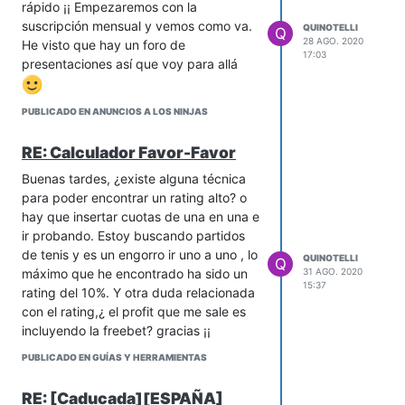
rápido ¡¡ Empezaremos con la
suscripción mensual y vemos como va.
QUINOTELLI
Q
28 AGO. 2020
He visto que hay un foro de
17:03
presentaciones así que voy para allá
PUBLICADO EN ANUNCIOS A LOS NINJAS
RE: Calculador Favor-Favor
Buenas tardes, ¿existe alguna técnica
para poder encontrar un rating alto? o
hay que insertar cuotas de una en una e
ir probando. Estoy buscando partidos
de tenis y es un engorro ir uno a uno , lo
QUINOTELLI
Q
máximo que he encontrado ha sido un
31 AGO. 2020
15:37
rating del 10%. Y otra duda relacionada
con el rating,¿ el profit que me sale es
incluyendo la freebet? gracias ¡¡
PUBLICADO EN GUÍAS Y HERRAMIENTAS
RE: [Caducada][ESPAÑA]