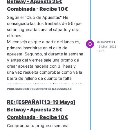
Betway • Apuesta 25€
Combinada - Recibe 10€
Según el "Club de Apuestas" He
conseguido las dos freebets de 5€ que
serán ingresadas una el sábado y otra
el lunes.
Mi consejo es que a partir del lunes es,
QUINOTELLI
Q
19 MAY. 2023
primero inscribirse en el club de
17:15
apuesta. Segundo, si durante la semana
y antes del viernes sale una promo de
crear apuesta hacerla con 3 líneas y
una vez resuelta comprobar como va la
barra de relleno de cuánto te falta
apostar para obtener la freebet y si sale
PUBLICADO EN RECURRENTES CADUCADAS
ahí tu apuesta solo te queda hacer otra
por el resto.
RE: [ESPAÑA][13-19 Mayo]
Betway • Apuesta 25€
Combinada - Recibe 10€
Comprueba tu progreso semanal