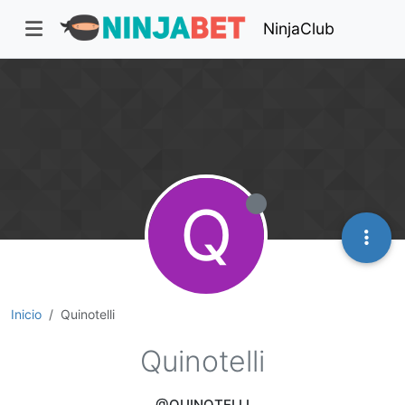
NinjaClub
Q
Inicio
Quinotelli
Quinotelli
@QUINOTELLI