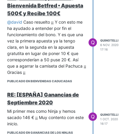
Bienvenida Betfred • Apuesta
500€ y Recibe 100€
@
david
Caso resuelto ¡¡ Y con esto me
ha ayudado a entender por fin el
funcionamiento del bono. Y es que una
vez la primera apuesta ya la tengo
QUINOTELLI
Q
6 NOV. 2020
clara, en la segunda en la apuesta
17:16
gratutita en lugar de poner 10 € que
corresponderían a 50 puse 20 €. Así
que a agarrar la camiseta del Pachuca ¡¡
Gracias ¡¡
PUBLICADO EN BIENVENIDAS CADUCADAS
RE: [ESPAÑA] Ganancias de
Septiembre 2020
Mi primer mes como Ninja y hemos
QUINOTELLI
Q
sacado 146 € ¡¡ Muy contento con este
1 OCT. 2020
inicio.
16:17
PUBLICADO EN GANANCIAS DE LOS NINJAS