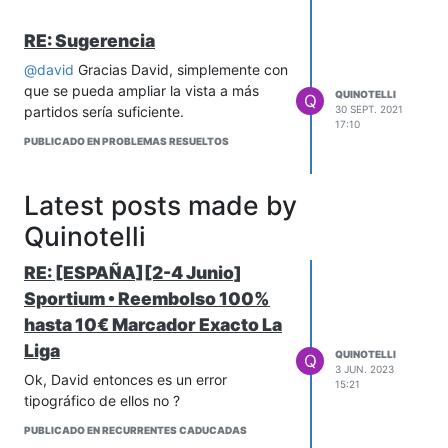
RE: Sugerencia
@
david
Gracias David, simplemente con
que se pueda ampliar la vista a más
QUINOTELLI
Q
partidos sería suficiente.
30 SEPT. 2021
17:10
PUBLICADO EN PROBLEMAS RESUELTOS
Latest posts made by
Quinotelli
RE: [ESPAÑA][2-4 Junio]
Sportium • Reembolso 100%
hasta 10€ Marcador Exacto La
Liga
QUINOTELLI
Q
3 JUN. 2023
Ok, David entonces es un error
15:21
tipográfico de ellos no ?
PUBLICADO EN RECURRENTES CADUCADAS