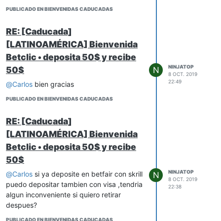
PUBLICADO EN BIENVENIDAS CADUCADAS
RE: [Caducada]
[LATINOAMÉRICA] Bienvenida
Betclic • deposita 50$ y recibe
NINJATOP
50$
N
8 OCT. 2019
22:49
@
Carlos
bien gracias
PUBLICADO EN BIENVENIDAS CADUCADAS
RE: [Caducada]
[LATINOAMÉRICA] Bienvenida
Betclic • deposita 50$ y recibe
50$
NINJATOP
@
Carlos
si ya deposite en betfair con skrill
N
8 OCT. 2019
puedo depositar tambien con visa ,tendria
22:38
algun inconveniente si quiero retirar
despues?
PUBLICADO EN BIENVENIDAS CADUCADAS