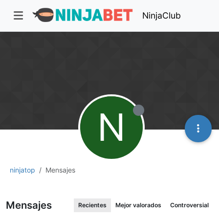
NinjaClub
N
ninjatop
Mensajes
Mensajes
Recientes
Mejor valorados
Controversial