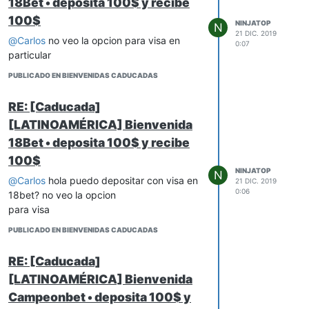
18Bet • deposita 100$ y recibe
100$
NINJATOP
N
21 DIC. 2019
@
Carlos
no veo la opcion para visa en
0:07
particular
PUBLICADO EN BIENVENIDAS CADUCADAS
RE: [Caducada]
[LATINOAMÉRICA] Bienvenida
18Bet • deposita 100$ y recibe
100$
NINJATOP
N
@
Carlos
hola puedo depositar con visa en
21 DIC. 2019
0:06
18bet? no veo la opcion
para visa
PUBLICADO EN BIENVENIDAS CADUCADAS
RE: [Caducada]
[LATINOAMÉRICA] Bienvenida
Campeonbet • deposita 100$ y