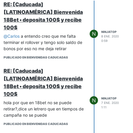
RE: [Caducada]
[LATINOAMÉRICA] Bienvenida
18Bet • deposita 100$ y recibe
100$
NINJATOP
N
@
Carlos
a entendo creo que me falta
8 ENE. 2020
0:59
terminar el rollover y tengo solo saldo de
bonos por eso no me deja retirar
PUBLICADO EN BIENVENIDAS CADUCADAS
RE: [Caducada]
[LATINOAMÉRICA] Bienvenida
18Bet • deposita 100$ y recibe
100$
NINJATOP
N
hola por que en 18bet no se puede
7 ENE. 2020
1:11
retirar?,dice un letrero que en tiempos de
campaña no se puede
PUBLICADO EN BIENVENIDAS CADUCADAS