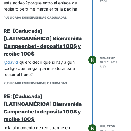
17:31
esta activo ?porque entro al enlace de
registro pero me marca error la pagina
PUBLICADO EN BIENVENIDAS CADUCADAS
RE: [Caducada]
[LATINOAMÉRICA] Bienvenida
Campeonbet • deposita 100$ y
recibe 100$
NINJATOP
N
@
david
quiero decir que si hay algún
19 DIC. 2019
6:19
código que tenga que introducir para
recibir el bono?
PUBLICADO EN BIENVENIDAS CADUCADAS
RE: [Caducada]
[LATINOAMÉRICA] Bienvenida
Campeonbet • deposita 100$ y
recibe 100$
NINJATOP
hola,al momento de registrarme en
N
18 DIC. 2019