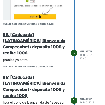
PUBLICADO EN BIENVENIDAS CADUCADAS
RE: [Caducada]
[LATINOAMÉRICA] Bienvenida
Campeonbet • deposita 100$ y
NINJATOP
recibe 100$
N
19 DIC. 2019
17:40
gracias ya entre
PUBLICADO EN BIENVENIDAS CADUCADAS
RE: [Caducada]
[LATINOAMÉRICA] Bienvenida
Campeonbet • deposita 100$ y
recibe 100$
NINJATOP
N
hola el bono de bienvenida de 18bet aun
19 DIC. 2019