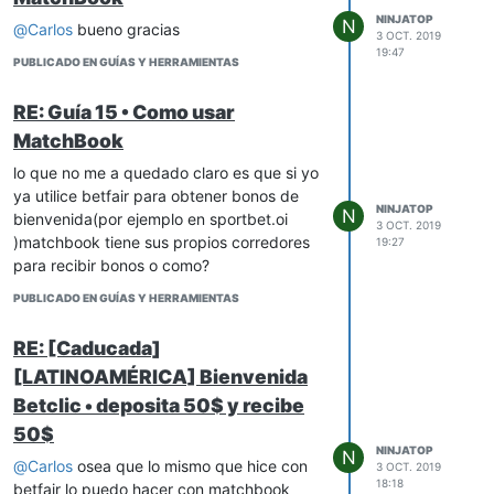
NINJATOP
N
@
Carlos
bueno gracias
3 OCT. 2019
19:47
PUBLICADO EN GUÍAS Y HERRAMIENTAS
RE: Guía 15 • Como usar
MatchBook
lo que no me a quedado claro es que si yo
ya utilice betfair para obtener bonos de
NINJATOP
N
bienvenida(por ejemplo en sportbet.oi
3 OCT. 2019
)matchbook tiene sus propios corredores
19:27
para recibir bonos o como?
PUBLICADO EN GUÍAS Y HERRAMIENTAS
RE: [Caducada]
[LATINOAMÉRICA] Bienvenida
Betclic • deposita 50$ y recibe
50$
NINJATOP
N
@
Carlos
osea que lo mismo que hice con
3 OCT. 2019
18:18
betfair lo puedo hacer con matchbook