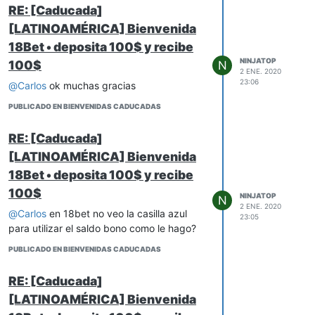
RE: [Caducada]
[LATINOAMÉRICA] Bienvenida
18Bet • deposita 100$ y recibe
NINJATOP
100$
N
2 ENE. 2020
23:06
@
Carlos
ok muchas gracias
PUBLICADO EN BIENVENIDAS CADUCADAS
RE: [Caducada]
[LATINOAMÉRICA] Bienvenida
18Bet • deposita 100$ y recibe
100$
NINJATOP
N
2 ENE. 2020
@
Carlos
en 18bet no veo la casilla azul
23:05
para utilizar el saldo bono como le hago?
PUBLICADO EN BIENVENIDAS CADUCADAS
RE: [Caducada]
[LATINOAMÉRICA] Bienvenida