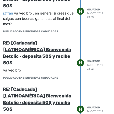
50$
NINJATOP
N
@
fran
ya veo bro , en general si crees que
14 OCT. 2019
23:03
salgas con buenas ganancias al final del
mes?
PUBLICADO EN BIENVENIDAS CADUCADAS
RE: [Caducada]
[LATINOAMÉRICA] Bienvenida
Betclic • deposita 50$ y recibe
NINJATOP
50$
N
14 OCT. 2019
23:02
ya veo bro
PUBLICADO EN BIENVENIDAS CADUCADAS
RE: [Caducada]
[LATINOAMÉRICA] Bienvenida
Betclic • deposita 50$ y recibe
NINJATOP
50$
N
14 OCT. 2019