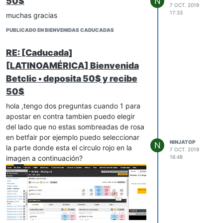
50$
N
7 OCT. 2019
17:33
muchas gracias
PUBLICADO EN BIENVENIDAS CADUCADAS
RE: [Caducada]
[LATINOAMÉRICA] Bienvenida
Betclic • deposita 50$ y recibe
50$
hola ,tengo dos preguntas cuando 1 para
apostar en contra tambien puedo elegir
del lado que no estas sombreadas de rosa
en betfair por ejemplo puedo seleccionar
NINJATOP
N
la parte donde esta el circulo rojo en la
7 OCT. 2019
imagen a continuación?
16:48