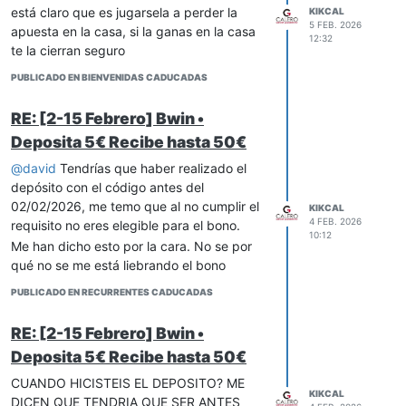
está claro que es jugarsela a perder la
KIKCAL
5 FEB. 2026
apuesta en la casa, si la ganas en la casa
12:32
te la cierran seguro
PUBLICADO EN BIENVENIDAS CADUCADAS
RE: [2-15 Febrero] Bwin •
Deposita 5€ Recibe hasta 50€
@
david
Tendrías que haber realizado el
depósito con el código antes del
02/02/2026, me temo que al no cumplir el
KIKCAL
4 FEB. 2026
requisito no eres elegible para el bono.
10:12
Me han dicho esto por la cara. No se por
qué no se me está liebrando el bono
PUBLICADO EN RECURRENTES CADUCADAS
RE: [2-15 Febrero] Bwin •
Deposita 5€ Recibe hasta 50€
CUANDO HICISTEIS EL DEPOSITO? ME
KIKCAL
DICEN QUE TENDRIA QUE SER ANTES