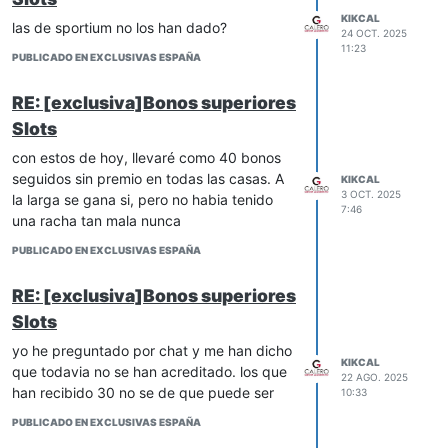
KIKCAL
las de sportium no los han dado?
24 OCT. 2025
11:23
PUBLICADO EN EXCLUSIVAS ESPAÑA
RE: [exclusiva]Bonos superiores
Slots
con estos de hoy, llevaré como 40 bonos
seguidos sin premio en todas las casas. A
KIKCAL
3 OCT. 2025
la larga se gana si, pero no habia tenido
7:46
una racha tan mala nunca
PUBLICADO EN EXCLUSIVAS ESPAÑA
RE: [exclusiva]Bonos superiores
Slots
yo he preguntado por chat y me han dicho
KIKCAL
que todavia no se han acreditado. los que
22 AGO. 2025
han recibido 30 no se de que puede ser
10:33
PUBLICADO EN EXCLUSIVAS ESPAÑA