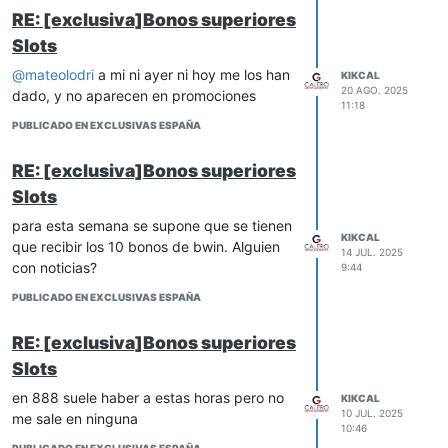
RE: [exclusiva]Bonos superiores
Slots
@
mateolodri
a mi ni ayer ni hoy me los han
KIKCAL
20 AGO. 2025
dado, y no aparecen en promociones
11:18
PUBLICADO EN EXCLUSIVAS ESPAÑA
RE: [exclusiva]Bonos superiores
Slots
para esta semana se supone que se tienen
KIKCAL
que recibir los 10 bonos de bwin. Alguien
14 JUL. 2025
con noticias?
9:44
PUBLICADO EN EXCLUSIVAS ESPAÑA
RE: [exclusiva]Bonos superiores
Slots
en 888 suele haber a estas horas pero no
KIKCAL
10 JUL. 2025
me sale en ninguna
10:46
PUBLICADO EN EXCLUSIVAS ESPAÑA