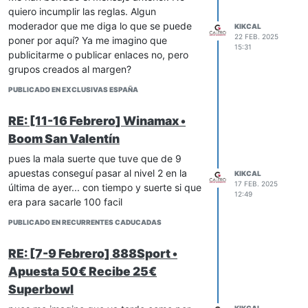
quiero incumplir las reglas. Algun
moderador que me diga lo que se puede
KIKCAL
22 FEB. 2025
poner por aquí? Ya me imagino que
15:31
publicitarme o publicar enlaces no, pero
grupos creados al margen?
PUBLICADO EN EXCLUSIVAS ESPAÑA
RE: [11-16 Febrero] Winamax •
Boom San Valentín
pues la mala suerte que tuve que de 9
apuestas conseguí pasar al nivel 2 en la
KIKCAL
17 FEB. 2025
última de ayer... con tiempo y suerte si que
12:49
era para sacarle 100 facil
PUBLICADO EN RECURRENTES CADUCADAS
RE: [7-9 Febrero] 888Sport •
Apuesta 50€ Recibe 25€
Superbowl
KIKCAL