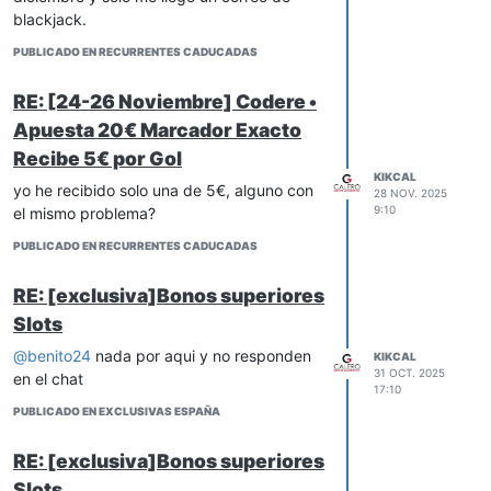
blackjack.
PUBLICADO EN RECURRENTES CADUCADAS
RE: [24-26 Noviembre] Codere •
Apuesta 20€ Marcador Exacto
Recibe 5€ por Gol
KIKCAL
yo he recibido solo una de 5€, alguno con
28 NOV. 2025
9:10
el mismo problema?
PUBLICADO EN RECURRENTES CADUCADAS
RE: [exclusiva]Bonos superiores
Slots
@
benito24
nada por aqui y no responden
KIKCAL
31 OCT. 2025
en el chat
17:10
PUBLICADO EN EXCLUSIVAS ESPAÑA
RE: [exclusiva]Bonos superiores
Slots