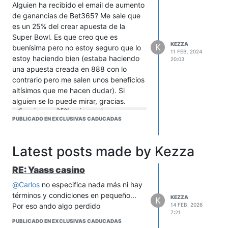
Alguien ha recibido el email de aumento
de ganancias de Bet365? Me sale que
es un 25% del crear apuesta de la
Super Bowl. Es que creo que es
KEZZA
K
buenísima pero no estoy seguro que lo
11 FEB. 2024
estoy haciendo bien (estaba haciendo
20:03
una apuesta creada en 888 con lo
contrario pero me salen unos beneficios
altísimos que me hacen dudar). Si
alguien se lo puede mirar, gracias.
PUBLICADO EN EXCLUSIVAS CADUCADAS
Latest posts made by Kezza
RE: Yaass casino
El 'Aumento de ganancias' solamente
@
Carlos
no especifica nada más ni hay
estará disponible tras 30 días de haber
términos y condiciones en pequeño...
KEZZA
K
abierto una cuenta para clientes
Por eso ando algo perdido
14 FEB. 2026
plenamente verificados y elegibles.
7:21
PUBLICADO EN EXCLUSIVAS CADUCADAS
Le damos la oportunidad de aumentar