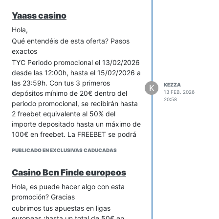
sus ganancias de las apuestas en
Yaass casino
eventos seleccionados: aumente sus
ganancias sin incrementar su apuesta.
Hola,
Disponible en apuestas sencillas
Qué entendéis de esta oferta? Pasos
seleccionadas y apuestas hechas
exactos
mediante la función 'Crear apuesta'
TYC Periodo promocional el 13/02/2026
para deportes y eventos destacados.
desde las 12:00h, hasta el 15/02/2026 a
Cuando un 'Aumento de ganancias' esté
las 23:59h. Con tus 3 primeros
KEZZA
K
disponible en un encuentro/evento
13 FEB. 2026
depósitos mínimo de 20€ dentro del
seleccionado o en su selección de un
20:58
periodo promocional, se recibirán hasta
grupo de encuentros, se mostrará en la
2 freebet equivalente al 50% del
página de inicio y/o a través de
importe depositado hasta un máximo de
comunicaciones dirigidas a los clientes.
100€ en freebet. La FREEBET se podrá
Cómo funciona:
usar en eventos prematch y cuota igual
Diríjase a la clasificación o evento
PUBLICADO EN EXCLUSIVAS CADUCADAS
o superior a 1.80 y máximo 5.00 por
deportivo seleccionado.
ticket.
Añada su selección al cupón de
Casino Bcn Finde europeos
apuestas. Las apuestas hechas
Hola, es puede hacer algo con esta
mediante la función 'Crear apuesta'
promoción? Gracias
deben incluir tres o más selecciones y
cubrimos tus apuestas en ligas
cuotas combinadas de 2.00 o más.
europeas ¡hasta un total de 50€ en