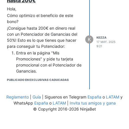
hasta 200€
disponible en los casos en los que se
muestre 'Crear apuesta' en el cupón de
Hola,
apuestas tras añadir las selecciones. El
Cómo optimizo el beneficio de este
'Aumento de ganancias' no se aplica a
bono?
selecciones sencillas y combinadas
¡Consigue hasta 200€ en dinero real
estándar hechas mediante la función
con un Potenciador de Ganancias del
'Crear apuesta'.
KEZZA
K
50%! Esto es lo que tienes que hacer
17 MAY. 2025
Los casos en los que aplique 'Aumento
para conseguir tu Potenciador:
9:21
de ganancias', la selección aumentada
Entra en la página "Mis
no puede combinarse con otras
Promociones" y pide tu tarjeta
selecciones para formar una apuesta
promocional con el Potenciador de
combinada.
Ganancias.
Un aumento disponible por
Deposita al menos 50€ y apuesta
encuentro/evento o grupo de
PUBLICADO EN EXCLUSIVAS CADUCADAS
en cualquier evento deportivo X2
encuentros seleccionado. Cuando se
(100€) y el Potenciador se
aplique el 'Aumento de ganancias', este
acreditará inmediatamente en tu
Reglamento
|
Guía
| Siguenos en Telegram
España
o
LATAM
y
será definitivo y no puede enmendarse.
cuenta.
WhatsApp
España
o
LATAM
|
Invita tus amigos y gana
El 'Aumento de ganancias' no se aplica
3.Selecciona el Potenciador de
© Copyright 2016-2026 NinjaBet
en aquellos casos en los que haya
Ganancias del 50% en el menú
cerrado una apuesta en su totalidad. En
desplegable de tu cupón de apuesta.
caso de que haya cerrado una apuesta
Haz tu apuesta y disfruta de
parcialmente, el 'Aumento de ganancias'