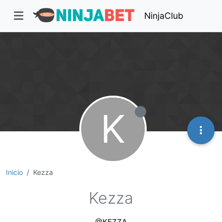
NinjaClub
K
Inicio
Kezza
Kezza
@KEZZA