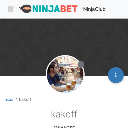
NinjaClub
Inicio
kakoff
kakoff
@KAKOFF