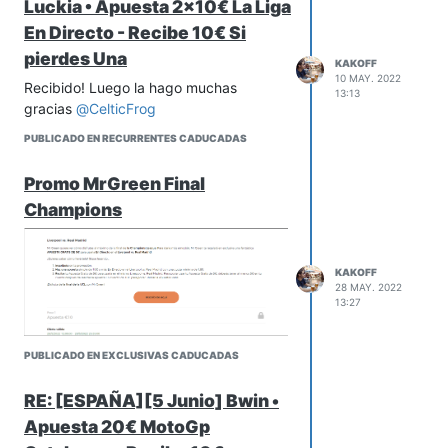
Luckia • Apuesta 2x10€ La Liga
En Directo - Recibe 10€ Si
pierdes Una
KAKOFF
10 MAY. 2022
Recibido! Luego la hago muchas
13:13
gracias
@
CelticFrog
PUBLICADO EN RECURRENTES CADUCADAS
Promo MrGreen Final
Champions
KAKOFF
28 MAY. 2022
13:27
PUBLICADO EN EXCLUSIVAS CADUCADAS
RE: [ESPAÑA][5 Junio] Bwin •
Apuesta 20€ MotoGp