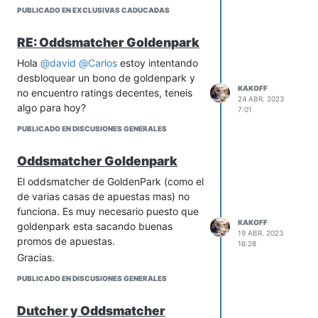
PUBLICADO EN EXCLUSIVAS CADUCADAS
RE: Oddsmatcher Goldenpark
Hola
@
david
@
Carlos
estoy intentando
desbloquear un bono de goldenpark y
KAKOFF
no encuentro ratings decentes, teneis
24 ABR. 2023
algo para hoy?
7:01
PUBLICADO EN DISCUSIONES GENERALES
Oddsmatcher Goldenpark
El oddsmatcher de GoldenPark (como el
de varias casas de apuestas mas) no
funciona. Es muy necesario puesto que
KAKOFF
goldenpark esta sacando buenas
19 ABR. 2023
promos de apuestas.
16:28
Gracias.
PUBLICADO EN DISCUSIONES GENERALES
Dutcher y Oddsmatcher