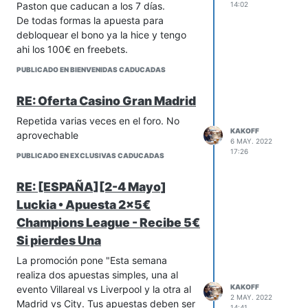
14:02
Paston que caducan a los 7 días.
De todas formas la apuesta para
debloquear el bono ya la hice y tengo
ahi los 100€ en freebets.
PUBLICADO EN BIENVENIDAS CADUCADAS
RE: Oferta Casino Gran Madrid
Repetida varias veces en el foro. No
KAKOFF
aprovechable
6 MAY. 2022
17:26
PUBLICADO EN EXCLUSIVAS CADUCADAS
RE: [ESPAÑA][2-4 Mayo]
Luckia • Apuesta 2x5€
Champions League - Recibe 5€
Si pierdes Una
La promoción pone "Esta semana
realiza dos apuestas simples, una al
KAKOFF
evento Villareal vs Liverpool y la otra al
2 MAY. 2022
Madrid vs City. Tus apuestas deben ser
14:41