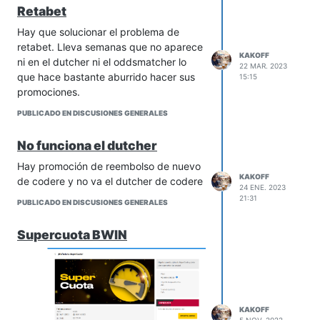
Retabet
Hay que solucionar el problema de
retabet. Lleva semanas que no aparece
KAKOFF
ni en el dutcher ni el oddsmatcher lo
22 MAR. 2023
que hace bastante aburrido hacer sus
15:15
promociones.
PUBLICADO EN DISCUSIONES GENERALES
No funciona el dutcher
Hay promoción de reembolso de nuevo
KAKOFF
de codere y no va el dutcher de codere
24 ENE. 2023
21:31
PUBLICADO EN DISCUSIONES GENERALES
Supercuota BWIN
KAKOFF