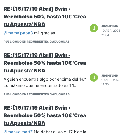
RE: [15/17/19 Abril] Bwin •
Reembolso 50% hasta 10€ 'Crea
tu Apuesta' NBA
JRGNTLMN
J
19 ABR. 2025
@
mamaipapa3
mil gracias
21:04
PUBLICADO EN RECURRENTES CADUCADAS
RE: [15/17/19 Abril] Bwin •
Reembolso 50% hasta 10€ 'Crea
tu Apuesta' NBA
JRGNTLMN
J
Alguien encuentra algo por encima del 1€?
19 ABR. 2025
11:30
Lo máximo que he encontrado es 1,1..
PUBLICADO EN RECURRENTES CADUCADAS
RE: [15/17/19 Abril] Bwin •
Reembolso 50% hasta 10€ 'Crea
tu Apuesta' NBA
@
manuelmart7
No debería, yo el 17 hice la