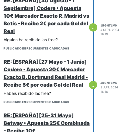
RE: [ESPAÑA][30 Agosto - 1
Septiembre] Codere • Apuesta
10€ Marcador Exacto R. Madrid vs
Betis - Recibe 2€ por cada Gol del
JRGNTLMN
J
Real
4 SEPT. 2024
16:19
Alguien ha recibido las free?
PUBLICADO EN RECURRENTES CADUCADAS
RE: [ESPAÑA][27 Mayo - 1 Junio]
Codere • Apuesta 20€ Marcador
Exacto B. Dortmund Real Madrid -
JRGNTLMN
Recibe 5€ por cada Gol del Real
J
3 JUN. 2024
16:16
Habéis recibido las free?
PUBLICADO EN RECURRENTES CADUCADAS
RE: [ESPAÑA][25-31 Mayo]
Betway • Apuesta 25€ Combinada
- Recibe 10€