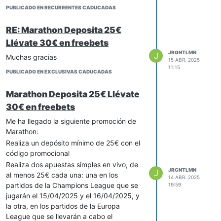
PUBLICADO EN RECURRENTES CADUCADAS
RE: Marathon Deposita 25€
Llévate 30€ en freebets
JRGNTLMN
J
Muchas gracias
15 ABR. 2025
11:15
PUBLICADO EN EXCLUSIVAS CADUCADAS
Marathon Deposita 25€ Llévate
30€ en freebets
Me ha llegado la siguiente promoción de
Marathon:
Realiza un depósito mínimo de 25€ con el
código promocional
Realiza dos apuestas simples en vivo, de
JRGNTLMN
J
al menos 25€ cada una: una en los
14 ABR. 2025
partidos de la Champions League que se
19:59
jugarán el 15/04/2025 y el 16/04/2025, y
la otra, en los partidos de la Europa
League que se llevarán a cabo el