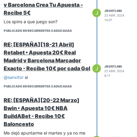
v Barcelona Crea Tu Apuesta -
JRGNTLMN
Recibe 5€
J
23 ABR. 2024
14:07
Los spins a que juego son?
PUBLICADO EN RECURRENTES CADUCADAS
RE: [ESPAÑA][18-21 Abril]
Retabet • Apuesta 20€ Real
Madrid v Barcelona Marcador
JRGNTLMN
Exacto - Recibe 10€ por cada Gol
J
22 ABR. 2024
8:17
@
sanxitor
si
PUBLICADO EN RECURRENTES CADUCADAS
RE: [ESPAÑA][20-22 Marzo]
Bwin • Apuesta 10€ NBA
BuildABet - Recibe 10€
Baloncesto
Me dejó apuntarme el martes y ya no me