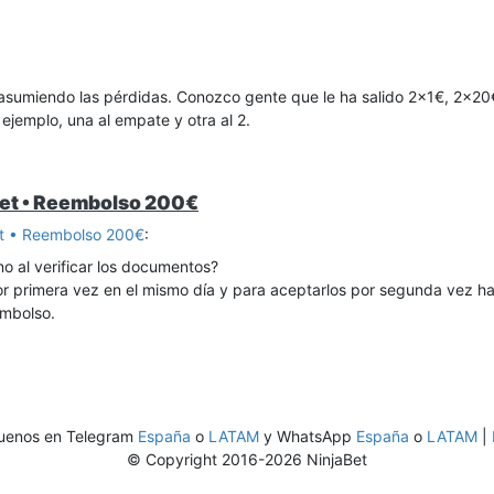
, asumiendo las pérdidas. Conozco gente que le ha salido 2x1€, 2x20
ejemplo, una al empate y otra al 2.
et • Reembolso 200€
t • Reembolso 200€
:
no al verificar los documentos?
or primera vez en el mismo día y para aceptarlos por segunda vez h
embolso.
uenos en Telegram
España
o
LATAM
y WhatsApp
España
o
LATAM
|
© Copyright 2016-2026 NinjaBet