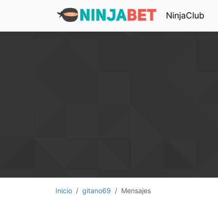
NinjaClub
Inicio
gitano69
Mensajes