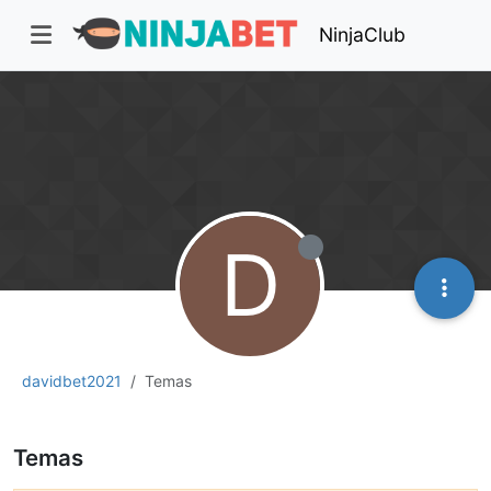
NinjaClub
D
davidbet2021
Temas
Temas