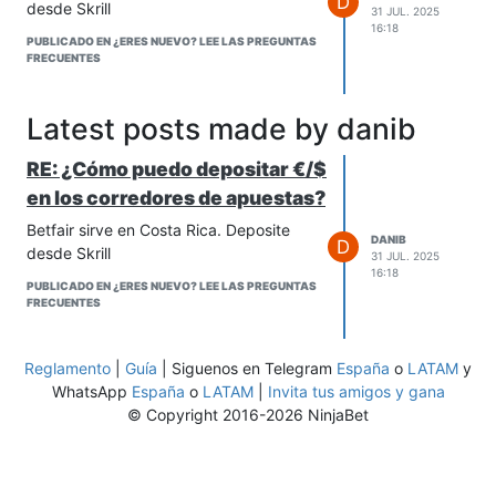
D
desde Skrill
31 JUL. 2025
16:18
PUBLICADO EN ¿ERES NUEVO? LEE LAS PREGUNTAS
FRECUENTES
Latest posts made by danib
RE: ¿Cómo puedo depositar €/$
en los corredores de apuestas?
Betfair sirve en Costa Rica. Deposite
DANIB
D
desde Skrill
31 JUL. 2025
16:18
PUBLICADO EN ¿ERES NUEVO? LEE LAS PREGUNTAS
FRECUENTES
Reglamento
|
Guía
| Siguenos en Telegram
España
o
LATAM
y
WhatsApp
España
o
LATAM
|
Invita tus amigos y gana
© Copyright 2016-2026 NinjaBet