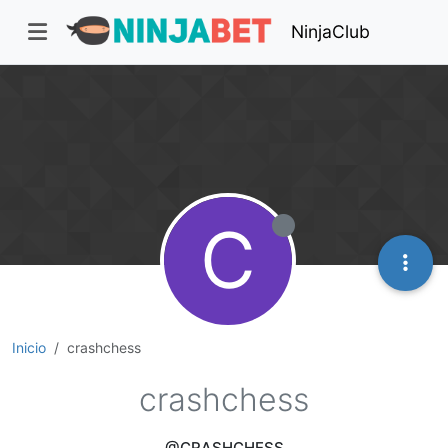
NinjaClub
C
Inicio
crashchess
crashchess
@CRASHCHESS