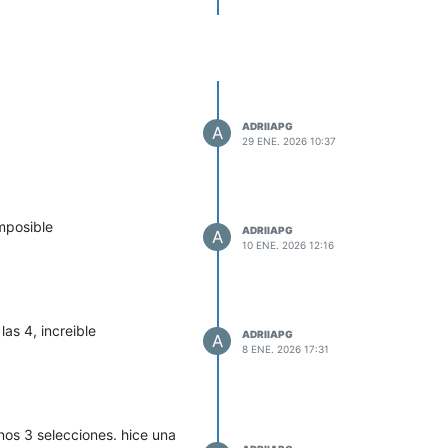
ADRIIAPG
A
29 ENE. 2026 10:37
imposible
ADRIIAPG
A
10 ENE. 2026 12:16
as 4, increible
ADRIIAPG
A
8 ENE. 2026 17:31
nos 3 selecciones. hice una