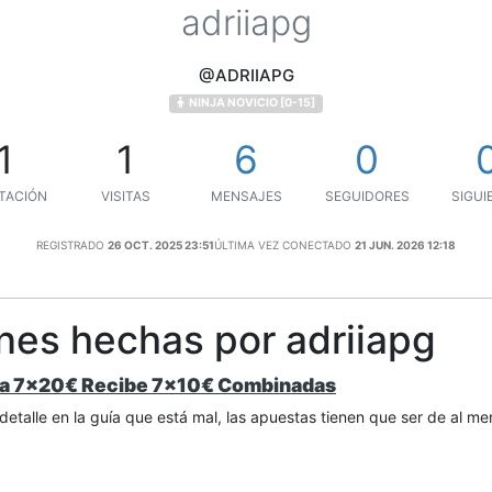
adriiapg
@ADRIIAPG
NINJA NOVICIO [0-15]
1
1
6
0
TACIÓN
VISITAS
MENSAJES
SEGUIDORES
SIGUI
REGISTRADO
26 OCT. 2025 23:51
ÚLTIMA VEZ CONECTADO
21 JUN. 2026 12:18
nes hechas por adriiapg
sta 7x20€ Recibe 7x10€ Combinadas
etalle en la guía que está mal, las apuestas tienen que ser de al me