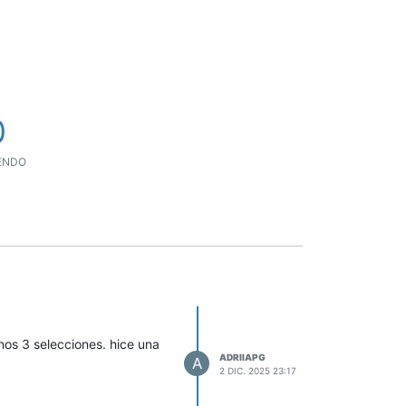
0
ENDO
nos 3 selecciones. hice una
ADRIIAPG
A
2 DIC. 2025 23:17