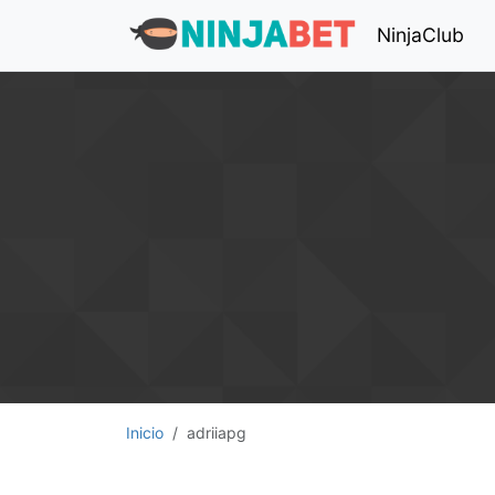
NinjaClub
Inicio
adriiapg