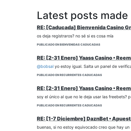
Latest posts made 
RE: [Caducada] Bienvenida Casino G
os deja registraros? no sé si es cosa mía
PUBLICADO EN BIENVENIDAS CADUCADAS
RE: [2-31 Enero] Yaass Casino • Re
@
bobsal
yo estoy igual. Salta un panel de verifi
PUBLICADO EN RECURRENTES CADUCADAS
RE: [2-31 Enero] Yaass Casino • Re
soy el único al que no le deja usar las freebets?
PUBLICADO EN RECURRENTES CADUCADAS
RE: [1-7 Diciembre] DaznBet • Apue
buenas, si no estoy equivocado creo que hay un d