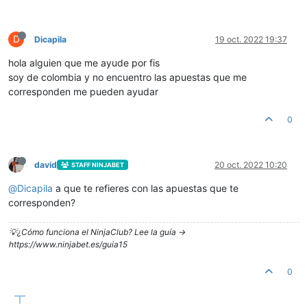
D
Dicapila
19 oct. 2022 19:37
hola alguien que me ayude por fis
soy de colombia y no encuentro las apuestas que me
corresponden me pueden ayudar
0
david
20 oct. 2022 10:20
STAFF NINJABET
@
Dicapila
a que te refieres con las apuestas que te
corresponden?
💡¿Cómo funciona el NinjaClub? Lee la guía ->
https://www.ninjabet.es/guia15
0