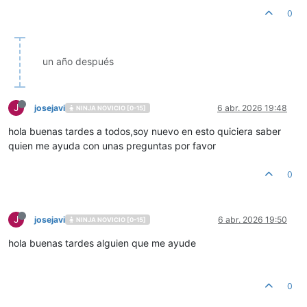
0
un año después
J
josejavi
6 abr. 2026 19:48
NINJA NOVICIO [0-15]
hola buenas tardes a todos,soy nuevo en esto quiciera saber
quien me ayuda con unas preguntas por favor
0
J
josejavi
6 abr. 2026 19:50
NINJA NOVICIO [0-15]
hola buenas tardes alguien que me ayude
0