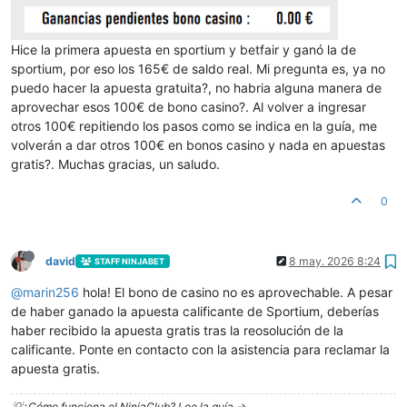
Hice la primera apuesta en sportium y betfair y ganó la de
sportium, por eso los 165€ de saldo real. Mi pregunta es, ya no
puedo hacer la apuesta gratuita?, no habria alguna manera de
aprovechar esos 100€ de bono casino?. Al volver a ingresar
otros 100€ repitiendo los pasos como se indica en la guía, me
volverán a dar otros 100€ en bonos casino y nada en apuestas
gratis?. Muchas gracias, un saludo.
0
david
8 may. 2026 8:24
STAFF NINJABET
@
marin256
hola! El bono de casino no es aprovechable. A pesar
de haber ganado la apuesta calificante de Sportium, deberías
haber recibido la apuesta gratis tras la reosolución de la
calificante. Ponte en contacto con la asistencia para reclamar la
apuesta gratis.
💡¿Cómo funciona el NinjaClub? Lee la guía ->