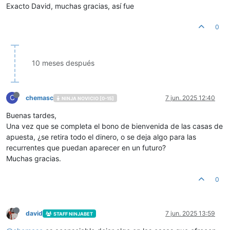
Exacto David, muchas gracias, así fue
0
10 meses después
C
chemasc
7 jun. 2025 12:40
NINJA NOVICIO [0-15]
Buenas tardes,
Una vez que se completa el bono de bienvenida de las casas de
apuesta, ¿se retira todo el dinero, o se deja algo para las
recurrentes que puedan aparecer en un futuro?
Muchas gracias.
0
david
7 jun. 2025 13:59
STAFF NINJABET