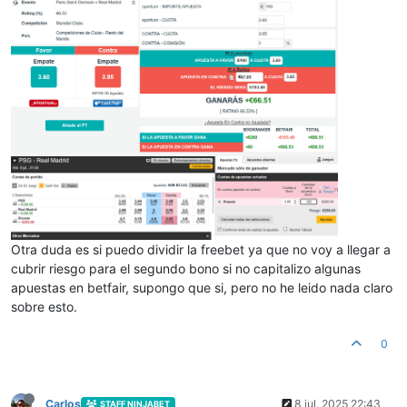
Otra duda es si puedo dividir la freebet ya que no voy a llegar a
cubrir riesgo para el segundo bono si no capitalizo algunas
apuestas en betfair, supongo que si, pero no he leido nada claro
sobre esto.
0
Carlos
8 jul. 2025 22:43
STAFF NINJABET