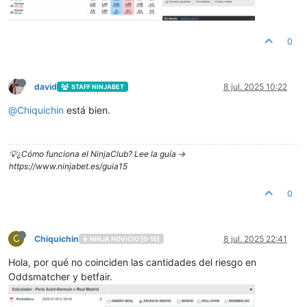
0
david
8 jul. 2025 10:22
STAFF NINJABET
@
Chiquichin
está bien.
💡¿Cómo funciona el NinjaClub? Lee la guía ->
https://www.ninjabet.es/guia15
0
C
Chiquichin
8 jul. 2025 22:41
NINJA NOVICIO [0-15]
Hola, por qué no coinciden las cantidades del riesgo en
Oddsmatcher y betfair.