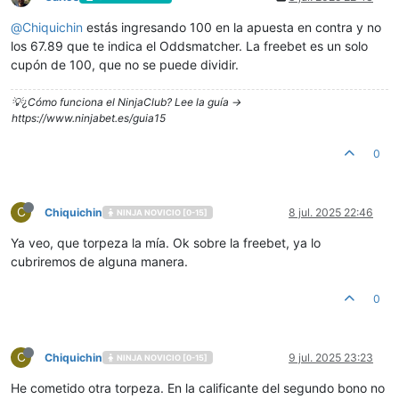
@
Chiquichin
estás ingresando 100 en la apuesta en contra y no
los 67.89 que te indica el Oddsmatcher. La freebet es un solo
cupón de 100, que no se puede dividir.
💡¿Cómo funciona el NinjaClub? Lee la guía ->
https://www.ninjabet.es/guia15
0
C
Chiquichin
8 jul. 2025 22:46
NINJA NOVICIO [0-15]
Ya veo, que torpeza la mía. Ok sobre la freebet, ya lo
cubriremos de alguna manera.
0
C
Chiquichin
9 jul. 2025 23:23
NINJA NOVICIO [0-15]
He cometido otra torpeza. En la calificante del segundo bono no