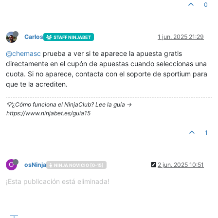
0
Carlos
1 jun. 2025 21:29
STAFF NINJABET
@
chemasc
prueba a ver si te aparece la apuesta gratis
directamente en el cupón de apuestas cuando seleccionas una
cuota. Si no aparece, contacta con el soporte de sportium para
que te la acrediten.
💡¿Cómo funciona el NinjaClub? Lee la guía ->
https://www.ninjabet.es/guia15
1
O
osNinja
2 jun. 2025 10:51
NINJA NOVICIO [0-15]
¡Esta publicación está eliminada!