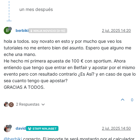
un mes después
B
berbiki
2 jul. 2025 14:20
NINJA NOVICIO [0-15]
hola a todos. soy novato en esto y por mucho que veo los
tutoriales no me entero bien del asunto. Espero que alguno me
eche una mano.
He hecho mi primera apuesta de 100 € con sportium. Ahora
entiendo que tengo que entrar en Betfair y apostar por el mismo
evento pero con resultado contrario ¿Es Así? y en caso de que lo
sea cuanto tengo que apostar?
GRACIAS A TODOS.
0
2 Respuestas
C
david
2 jul. 2025 14:50
STAFF NINJABET
@
berbiki
correcto. El importe te será mostardo por el calculador