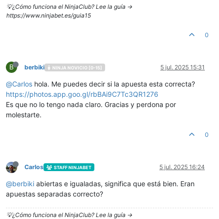
💡¿Cómo funciona el NinjaClub? Lee la guía ->
https://www.ninjabet.es/guia15
0
B
berbiki
5 jul. 2025 15:31
NINJA NOVICIO [0-15]
@
Carlos
hola. Me puedes decir si la apuesta esta correcta?
https://photos.app.goo.gl/rbBAi9C7Tc3QR1276
Es que no lo tengo nada claro. Gracias y perdona por
molestarte.
0
Carlos
5 jul. 2025 16:24
STAFF NINJABET
@
berbiki
abiertas e igualadas, significa que está bien. Eran
apuestas separadas correcto?
💡¿Cómo funciona el NinjaClub? Lee la guía ->