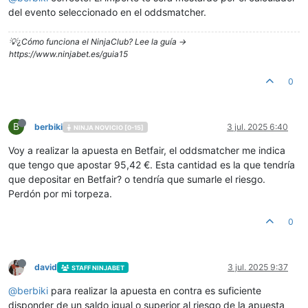
del evento seleccionado en el oddsmatcher.
💡¿Cómo funciona el NinjaClub? Lee la guía ->
https://www.ninjabet.es/guia15
0
B
berbiki
3 jul. 2025 6:40
NINJA NOVICIO [0-15]
Voy a realizar la apuesta en Betfair, el oddsmatcher me indica
que tengo que apostar 95,42 €. Esta cantidad es la que tendría
que depositar en Betfair? o tendría que sumarle el riesgo.
Perdón por mi torpeza.
0
david
3 jul. 2025 9:37
STAFF NINJABET
@
berbiki
para realizar la apuesta en contra es suficiente
disponder de un saldo igual o superior al riesgo de la apuesta