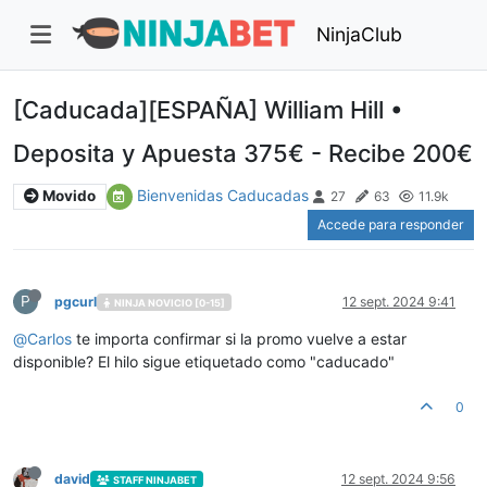
NinjaClub
[Caducada][ESPAÑA] William Hill •
Deposita y Apuesta 375€ - Recibe 200€
Bienvenidas Caducadas
Movido
27
63
11.9k
Accede para responder
P
pgcurl
12 sept. 2024 9:41
NINJA NOVICIO [0-15]
@
Carlos
te importa confirmar si la promo vuelve a estar
disponible? El hilo sigue etiquetado como "caducado"
0
david
12 sept. 2024 9:56
STAFF NINJABET