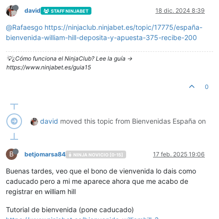
david
18 dic. 2024 8:39
STAFF NINJABET
@
Rafaesgo
https://ninjaclub.ninjabet.es/topic/17775/españa-
bienvenida-william-hill-deposita-y-apuesta-375-recibe-200
💡¿Cómo funciona el NinjaClub? Lee la guía ->
https://www.ninjabet.es/guia15
0
david
moved this topic from Bienvenidas España on
B
betjomarsa84
17 feb. 2025 19:06
NINJA NOVICIO [0-15]
Buenas tardes, veo que el bono de vienvenida lo dais como
caducado pero a mi me aparece ahora que me acabo de
registrar en william hill
Tutorial de bienvenida (pone caducado)