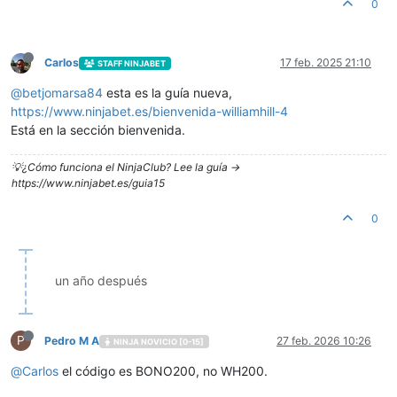
0
Carlos
17 feb. 2025 21:10
STAFF NINJABET
@
betjomarsa84
esta es la guía nueva,
https://www.ninjabet.es/bienvenida-williamhill-4
Está en la sección bienvenida.
💡¿Cómo funciona el NinjaClub? Lee la guía ->
https://www.ninjabet.es/guia15
0
un año después
P
Pedro M A
27 feb. 2026 10:26
NINJA NOVICIO [0-15]
@
Carlos
el código es BONO200, no WH200.