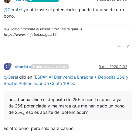
@
Geral
si ya utilizaste el potenciador, puede tratarse de otro
bono.
💡¿Cómo funciona el NinjaClub? Lee la guía ->
https://www.ninjabet.es/guia15
0
C
chorlitto
9 dic. 2020 9:02
NINJA NOVICIO [0-15]
@
Geral
dijo en
[ESPAÑA] Bienvenida Enracha • Deposita 25€ y
Recibe Potenciador de Cuota 100%
:
hola buenas hice el deposito de 25€ e hice la apuesta ya
de 25€ potenciada y me marca que me han dado un bono
de 25€¿ eso es aparte del potenciador?
Es otro bono, pero solo para casino.