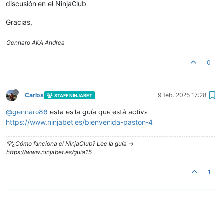
discusión en el NinjaClub
Gracias,
Gennaro AKA Andrea
0
Carlos
9 feb. 2025 17:28
STAFF NINJABET
@
gennaro86
esta es la guía que está activa
https://www.ninjabet.es/bienvenida-paston-4
💡¿Cómo funciona el NinjaClub? Lee la guía ->
https://www.ninjabet.es/guia15
1