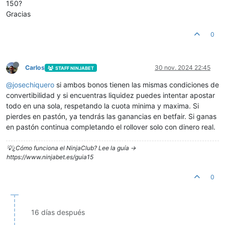
150?
Gracias
0
Carlos
30 nov. 2024 22:45
STAFF NINJABET
@
josechiquero
si ambos bonos tienen las mismas condiciones de
convertibilidad y si encuentras liquidez puedes intentar apostar
todo en una sola, respetando la cuota minima y maxima. Si
pierdes en pastón, ya tendrás las ganancias en betfair. Si ganas
en pastón continua completando el rollover solo con dinero real.
💡¿Cómo funciona el NinjaClub? Lee la guía ->
https://www.ninjabet.es/guia15
0
16 días después