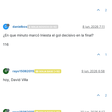
2
D
danielbos
8 jun. 2026 7:11
NINJA NOVICIO [0-15]
¿En que minuto marcó Iniesta el gol decisivo en la final?
116
1
R
rayo15062015
9 jun. 2026 6:58
NINJA BASE [+15]
hoy, David Villa
2
R
rayo15062015
10 jun. 2026 6:17