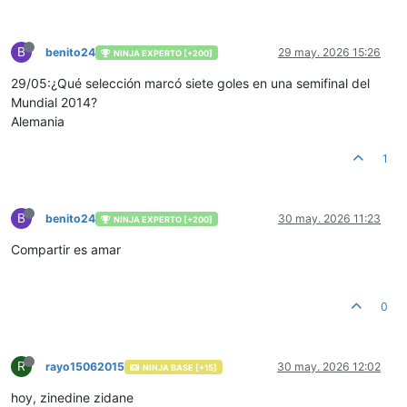
B
benito24
29 may. 2026 15:26
NINJA EXPERTO [+200]
29/05:¿Qué selección marcó siete goles en una semifinal del
Mundial 2014?
Alemania
1
B
benito24
30 may. 2026 11:23
NINJA EXPERTO [+200]
Compartir es amar
0
R
rayo15062015
30 may. 2026 12:02
NINJA BASE [+15]
hoy, zinedine zidane