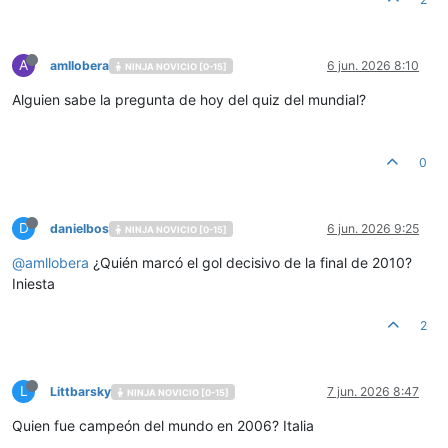
A
amllobera
6 jun. 2026 8:10
NINJA NOVICIO [0-15]
Alguien sabe la pregunta de hoy del quiz del mundial?
0
D
danielbos
6 jun. 2026 9:25
NINJA NOVICIO [0-15]
@
amllobera
¿Quién marcó el gol decisivo de la final de 2010?
Iniesta
2
L
Littbarsky
7 jun. 2026 8:47
NINJA NOVICIO [0-15]
Quien fue campeón del mundo en 2006? Italia