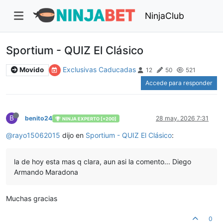
NinjaClub
Sportium - QUIZ El Clásico
Exclusivas Caducadas
Movido
12
50
521
Accede para responder
B
benito24
28 may. 2026 7:31
NINJA EXPERTO [+200]
@
rayo15062015
dijo en
Sportium - QUIZ El Clásico
:
la de hoy esta mas q clara, aun asi la comento... Diego
Armando Maradona
Muchas gracias
0