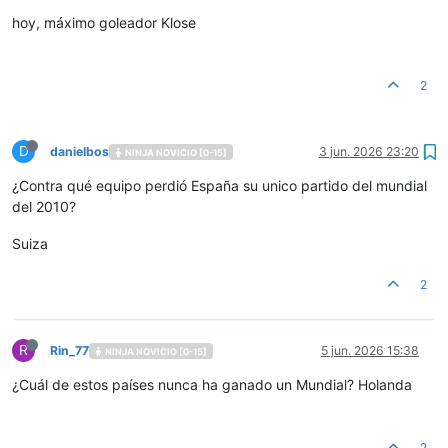
hoy, máximo goleador Klose
2
D
danielbos
3 jun. 2026 23:20
NINJA NOVICIO [0-15]
¿Contra qué equipo perdió España su unico partido del mundial
del 2010?
Suiza
2
R
Rin_77
5 jun. 2026 15:38
NINJA NOVICIO [0-15]
¿Cuál de estos países nunca ha ganado un Mundial? Holanda
2