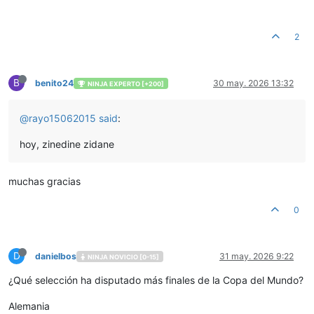
2
B
benito24
30 may. 2026 13:32
NINJA EXPERTO [+200]
@
rayo15062015
said
:
hoy, zinedine zidane
muchas gracias
0
D
danielbos
31 may. 2026 9:22
NINJA NOVICIO [0-15]
¿Qué selección ha disputado más finales de la Copa del Mundo?
Alemania