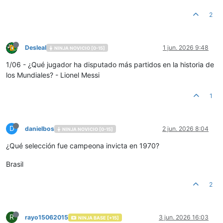
2
Desleal
1 jun. 2026 9:48
NINJA NOVICIO [0-15]
1/06 - ¿Qué jugador ha disputado más partidos en la historia de
los Mundiales? - Lionel Messi
1
D
danielbos
2 jun. 2026 8:04
NINJA NOVICIO [0-15]
¿Qué selección fue campeona invicta en 1970?
Brasil
2
R
rayo15062015
3 jun. 2026 16:03
NINJA BASE [+15]