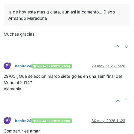
la de hoy esta mas q clara, aun asi la comento... Diego
Armando Maradona
Muchas gracias
0
B
benito24
29 may. 2026 15:26
NINJA EXPERTO [+200]
29/05:¿Qué selección marcó siete goles en una semifinal del
Mundial 2014?
Alemania
1
B
benito24
30 may. 2026 11:23
NINJA EXPERTO [+200]
Compartir es amar