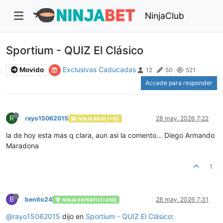
NinjaClub
Sportium - QUIZ El Clásico
Exclusivas Caducadas
Movido
12
50
521
Accede para responder
R
rayo15062015
28 may. 2026 7:22
NINJA BASE [+15]
la de hoy esta mas q clara, aun asi la comento... Diego Armando
Maradona
1
B
benito24
28 may. 2026 7:31
NINJA EXPERTO [+200]
@
rayo15062015
dijo en
Sportium - QUIZ El Clásico
: