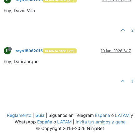
NINJA BASE [+15]
hoy, David Villa
2
R
rayo15062015
10 jun. 2026 6:17
NINJA BASE [+15]
hoy, Dani Jarque
3
Reglamento
|
Guía
| Siguenos en Telegram
España
o
LATAM
y
WhatsApp
España
o
LATAM
|
Invita tus amigos y gana
© Copyright 2016-2026 NinjaBet