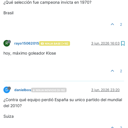
¿Qué selección fue campeona invicta en 1970?
Brasil
2
R
rayo15062015
3 jun. 2026 16:03
NINJA BASE [+15]
hoy, máximo goleador Klose
2
D
danielbos
3 jun. 2026 23:20
NINJA NOVICIO [0-15]
¿Contra qué equipo perdió España su unico partido del mundial
del 2010?
Suiza
2