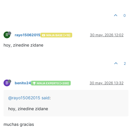
0
R
rayo15062015
30 may. 2026 12:02
NINJA BASE [+15]
hoy, zinedine zidane
2
B
benito24
30 may. 2026 13:32
NINJA EXPERTO [+200]
@
rayo15062015
said
:
hoy, zinedine zidane
muchas gracias