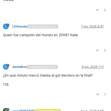
2
L
Littbarsky
7 jun. 2026 8:47
NINJA NOVICIO [0-15]
Quien fue campeón del mundo en 2006? Italia
2
D
danielbos
8 jun. 2026 7:11
NINJA NOVICIO [0-15]
¿En que minuto marcó Iniesta el gol decisivo en la final?
116
1
R
rayo15062015
9 jun. 2026 6:58