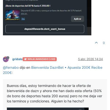
0
gridalo
5 abr. 2026 14:34
NINJA AVANZADO [+50]
@
fernabo
dijo en
Bienvenida DaznBet • Apuesta 200€ Recibe
200€
:
Buenos días, estoy terminando de hacer la oferta de
bienvenida de dazn y ahora me han dado esta oferta (50%
de bono de deportes hasta 200 euros) pero no me deja ver
los terminos y condiciones. Alguien lo ha hecho?