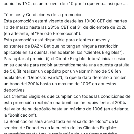
copio los TYC, es un rollover de x10 por lo que veo... asi que ....
Términos y Condiciones de la promoción
Esta promoción estará vigente desde las 10:00 CET del martes
10 de marzo hasta las 23:59 CET del 31 de diciembre de 2026
(en adelante, el "Periodo Promocional").
Esta promoción está disponible para clientes nuevos y
existentes de DAZN Bet que no tengan ninguna restricción
aplicable en su cuenta. (en adelante, los "Clientes Elegibles").
Para optar al premio, (i) el Cliente Elegible deberá iniciar sesión
en su cuenta para recibir automáticamente una apuesta gratuita
de 5€,(ii) realizar un depósito por un valor mínimo de 5€ (en
adelante, el “Depósito Válido”), lo que le dará derecho a recibir
un bono del 200% hasta un máximo de 100€ en apuestas
deportivas
Los Clientes Elegibles que cumplan con todas las condiciones de
esta promoción recibirán una bonificación equivalente al 200%
del valor de su depósito hasta un máximo de 100€ (en adelante,
la “Bonificación”).
La Bonificación será acreditada en el saldo de “Bono” de la
sección de Deportes en la cuenta de los Clientes Elegibles
automáticamente tras la realización de su primer depósito