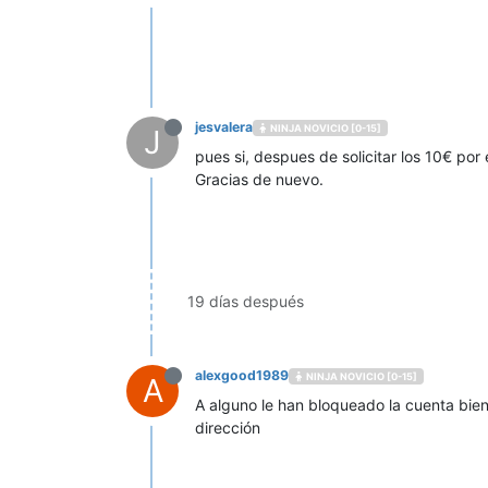
jesvalera
NINJA NOVICIO [0-15]
J
pues si, despues de solicitar los 10€ por
Gracias de nuevo.
19 días después
alexgood1989
NINJA NOVICIO [0-15]
A
A alguno le han bloqueado la cuenta bien
dirección