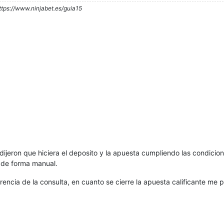
ttps://www.ninjabet.es/guia15
ijeron que hiciera el deposito y la apuesta cumpliendo las condicion
 de forma manual.
encia de la consulta, en cuanto se cierre la apuesta calificante me 