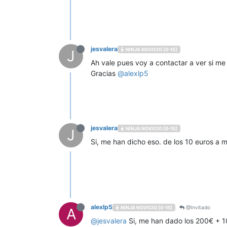
jesvalera
NINJA NOVICIO [0-15]
J
Ah vale pues voy a contactar a ver si me
Gracias
@
alexlp5
jesvalera
NINJA NOVICIO [0-15]
J
Si, me han dicho eso. de los 10 euros a 
alexlp5
@Invitado
NINJA NOVICIO [0-15]
A
@
jesvalera
Si, me han dado los 200€ + 