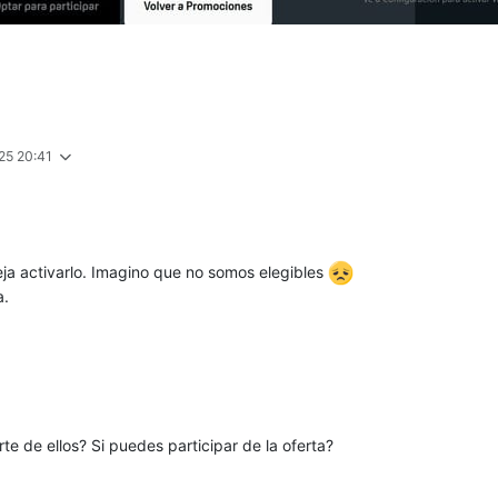
25 20:41
ja activarlo. Imagino que no somos elegibles
a.
te de ellos? Si puedes participar de la oferta?