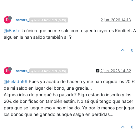
R
ramos_
2 jun. 2026 14:13
NINJA NOVICIO [0-15]
@
iBaste
la única que no me sale con respecto ayer es Kirolbet. A
alguien le han salido también allí?
0
R
ramos_
2 jun. 2026 14:32
NINJA NOVICIO [0-15]
@
Pelado99
Pues yo acabo de hacerlo y me han cogido los 20 €
de mi saldo en lugar del bono, una gracia...
Alguna idea de por qué ha pasado? Sigo estando inscrito y los
20€ de bonificación también están. No sé qué tengo que hacer
para que se juegue eso y no mi saldo. Ya por lo menos por jugar
los bonos que he ganado aunque salga en perdidas...
0