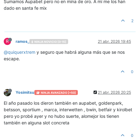
Sumamos Aupabet pero no en mina de oro. A mí me los han
dado en santa fe mix
2
R
ramos_
21 abr. 2026 19:45
NINJA NOVICIO [0-15]
@
quiquerxtrem
y seguro que habrá alguna más que se nos
escape.
0
Yosimitsu
21 abr. 2026 20:25
NINJA AVANZADO [+50]
El año pasado los dieron también en aupabet, goldenpark,
betsson, sportium , marca, interwetten , bwin, betfair y kirolbet
pero yo probé ayer y no hubo suerte, alomejor los tienen
también en alguna slot concreta
0