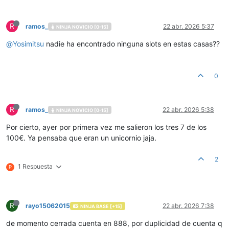
R
ramos_
22 abr. 2026 5:37
NINJA NOVICIO [0-15]
@
Yosimitsu
nadie ha encontrado ninguna slots en estas casas??
0
R
ramos_
22 abr. 2026 5:38
NINJA NOVICIO [0-15]
Por cierto, ayer por primera vez me salieron los tres 7 de los
100€. Ya pensaba que eran un unicornio jaja.
2
1 Respuesta
P
R
rayo15062015
22 abr. 2026 7:38
NINJA BASE [+15]
de momento cerrada cuenta en 888, por duplicidad de cuenta q