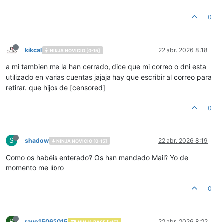
0
kikcal
22 abr. 2026 8:18
NINJA NOVICIO [0-15]
a mi tambien me la han cerrado, dice que mi correo o dni esta
utilizado en varias cuentas jajaja hay que escribir al correo para
retirar. que hijos de [censored]
0
S
shadow
22 abr. 2026 8:19
NINJA NOVICIO [0-15]
Como os habéis enterado? Os han mandado Mail? Yo de
momento me libro
0
R
rayo15062015
22 abr. 2026 8:22
NINJA BASE [+15]