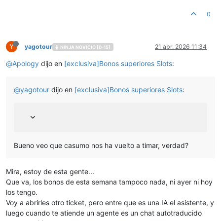
0
Y
yagotour
21 abr. 2026 11:34
NINJA NOVICIO [0-15]
@
Apology
dijo en
[exclusiva]Bonos superiores Slots
:
@
yagotour
dijo en
[exclusiva]Bonos superiores Slots
:
Bueno veo que casumo nos ha vuelto a timar, verdad?
Mira, estoy de esta gente...
Que va, los bonos de esta semana tampoco nada, ni ayer ni hoy
los tengo.
Voy a abrirles otro ticket, pero entre que es una IA el asistente, y
luego cuando te atiende un agente es un chat autotraducido