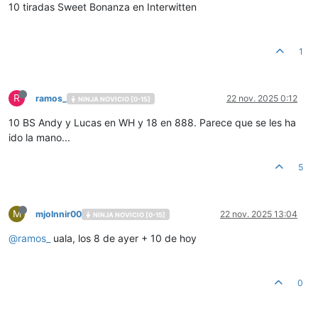
10 tiradas Sweet Bonanza en Interwitten
1
R
ramos_
22 nov. 2025 0:12
NINJA NOVICIO [0-15]
10 BS Andy y Lucas en WH y 18 en 888. Parece que se les ha
ido la mano...
5
M
mjolnnir00
22 nov. 2025 13:04
NINJA NOVICIO [0-15]
@
ramos_
uala, los 8 de ayer + 10 de hoy
0