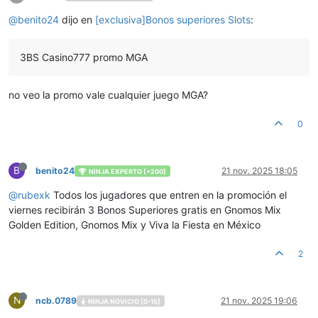
@
benito24
dijo en
[exclusiva]Bonos superiores Slots
:
3BS Casino777 promo MGA
no veo la promo vale cualquier juego MGA?
0
B
benito24
21 nov. 2025 18:05
NINJA EXPERTO [+200]
@
rubexk
Todos los jugadores que entren en la promoción el
viernes recibirán 3 Bonos Superiores gratis en Gnomos Mix
Golden Edition, Gnomos Mix y Viva la Fiesta en México
2
N
ncb.0789
21 nov. 2025 19:06
NINJA NOVICIO [0-15]