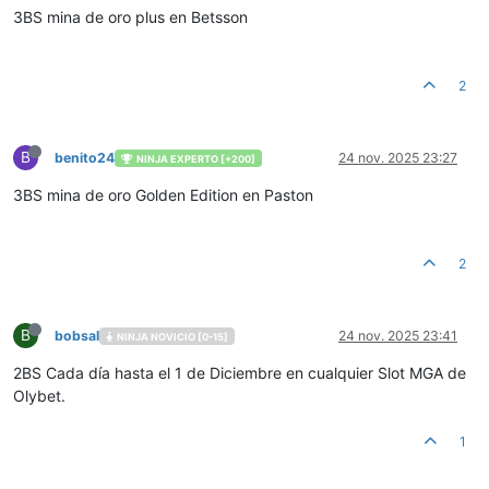
3BS mina de oro plus en Betsson
2
B
benito24
24 nov. 2025 23:27
NINJA EXPERTO [+200]
3BS mina de oro Golden Edition en Paston
2
B
bobsal
24 nov. 2025 23:41
NINJA NOVICIO [0-15]
2BS Cada día hasta el 1 de Diciembre en cualquier Slot MGA de
Olybet.
1