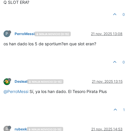
Q SLOT ERA?
0
P
PerroMessi
21 nov. 2025 13:08
NINJA NOVICIO [0-15]
os han dado los 5 de sportium?en que slot eran?
0
Desleal
21 nov. 2025 13:15
NINJA NOVICIO [0-15]
@
PerroMessi
Sí, ya los han dado. El Tesoro Pirata Plus
1
R
rubexk
21 nov. 2025 14:53
NINJA NOVICIO [0-15]