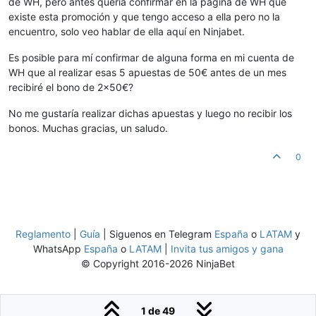
de WH, pero antes quería confirmar en la página de WH que
existe esta promoción y que tengo acceso a ella pero no la
encuentro, solo veo hablar de ella aquí en Ninjabet.
Es posible para mí confirmar de alguna forma en mi cuenta de
WH que al realizar esas 5 apuestas de 50€ antes de un mes
recibiré el bono de 2x50€?
No me gustaría realizar dichas apuestas y luego no recibir los
bonos. Muchas gracias, un saludo.
0
Reglamento
|
Guía
| Siguenos en Telegram
España
o
LATAM
y
WhatsApp
España
o
LATAM
|
Invita tus amigos y gana
© Copyright 2016-2026 NinjaBet
1 de 49