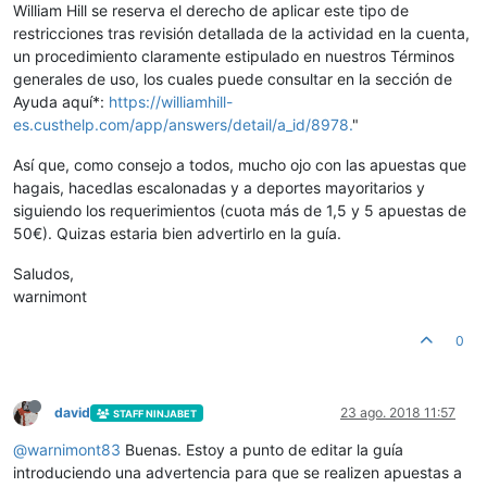
William Hill se reserva el derecho de aplicar este tipo de
restricciones tras revisión detallada de la actividad en la cuenta,
un procedimiento claramente estipulado en nuestros Términos
generales de uso, los cuales puede consultar en la sección de
Ayuda aquí*:
https://williamhill-
es.custhelp.com/app/answers/detail/a_id/8978.
"
Así que, como consejo a todos, mucho ojo con las apuestas que
hagais, hacedlas escalonadas y a deportes mayoritarios y
siguiendo los requerimientos (cuota más de 1,5 y 5 apuestas de
50€). Quizas estaria bien advertirlo en la guía.
Saludos,
warnimont
0
david
23 ago. 2018 11:57
STAFF NINJABET
@
warnimont83
Buenas. Estoy a punto de editar la guía
introduciendo una advertencia para que se realizen apuestas a