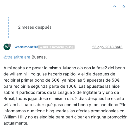
0
2 meses después
W
warnimont83
23 ago. 2018 8:43
NINJA NOVICIO [0-15]
@
tralaritralara
Buenas,
A mi acaba de pasar lo mismo. Mucho ojo con la fase2 del bono
de william hill. Yo quise hacerlo rápido, y el dia despues de
recibir el primer bono de 50€, ya hice las 5 apuestas de 50€
para recibir la segunda parte de 100€. Las apuestas las hice
sobre 4 partidos raros de la League 2 de Inglaterra y uno de
Brasil, todos jugandose el mismo día. 2 días después he escrito
william hill para saber qué pasa con mi bono y me han dicho "*le
informamos que tiene bloqueadas las ofertas promocionales en
William Hill y no es elegible para participar en ninguna promoción
actualmente.