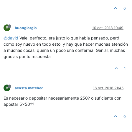
0
B
buongiorgio
10 oct. 2018 10:49
@
david
Vale, perfecto, era justo lo que habia pensado, peró
como soy nuevo en todo esto, y hay que hacer muchas atención
a muchas cosas, queria un poco una conferma. Genial, muchas
gracias por tu respuesta
1
A
acosta.matched
16 oct. 2018 21:45
Es necesario depositar necesariamente 250? o suficiente con
apostar 5x50??
0