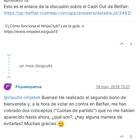
Esto es el enlace de la discusión sobre el Cash Out de Betfair:
https://sp-betfair.custhelp.com/app/answers/detail/a_id/3482/
💡¿Cómo funciona el NinjaClub? Lee la guía ->
https://www.ninjabet.es/guia15
0
un mes después
P
Popadopanus
19 may. 2018 15:27
@
claudio-ninjabet
Buenas! He realizado el segundo bono de
bienvenida y, a la hora de votar en contra en Betfair, me han
cobrado dos conceptos ("Cuotas de partido") que no me habían
aparecido hasta ahora, ¿qué son?, ¿hay alguna manera de
evitarlas? Muchas gracias
0