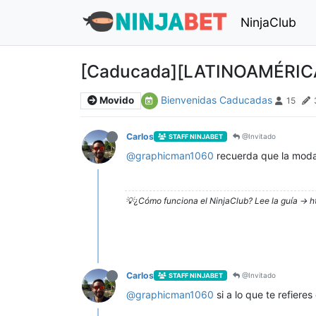
NinjaClub
[Caducada][LATINOAMÉRICA] 
Bienvenidas Caducadas
Movido
15
Carlos
@Invitado
STAFF NINJABET
@
graphicman1060
recuerda que la modali
💡¿Cómo funciona el NinjaClub? Lee la guía -> h
Carlos
@Invitado
STAFF NINJABET
@
graphicman1060
si a lo que te refiere