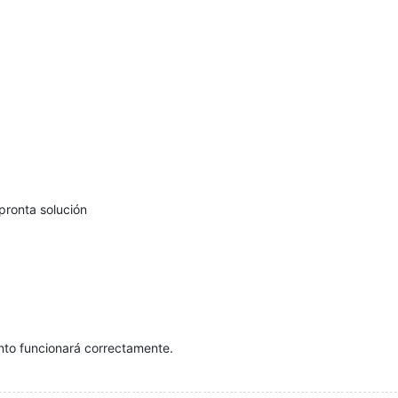
pronta solución
nto funcionará correctamente.