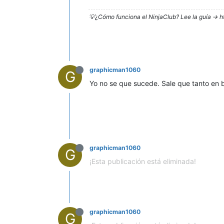
💡¿Cómo funciona el NinjaClub? Lee la guía -> h
graphicman1060
G
Yo no se que sucede. Sale que tanto en 
graphicman1060
G
¡Esta publicación está eliminada!
graphicman1060
G