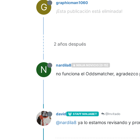
graphicman1060
G
¡Esta publicación está eliminada!
2 años después
nardila8
NINJA NOVICIO [0-15]
N
no funciona el Oddsmatcher, agradezco 
david
@Invitado
STAFF NINJABET
@
nardila8
ya lo estamos revisando y pro