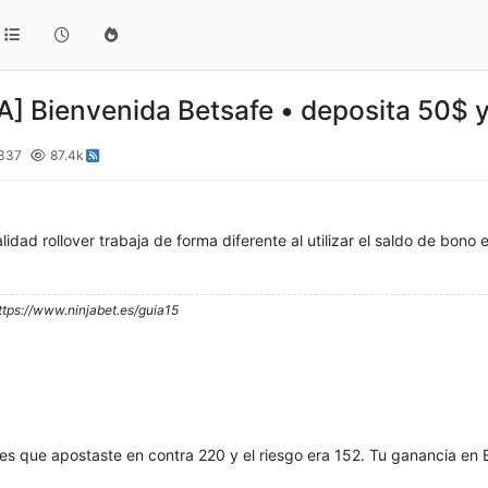
Bienvenida Betsafe • deposita 50$ y
337
87.4k
dad rollover trabaja de forma diferente al utilizar el saldo de bono
ttps://www.ninjabet.es/guia15
s es que apostaste en contra 220 y el riesgo era 152. Tu ganancia en 