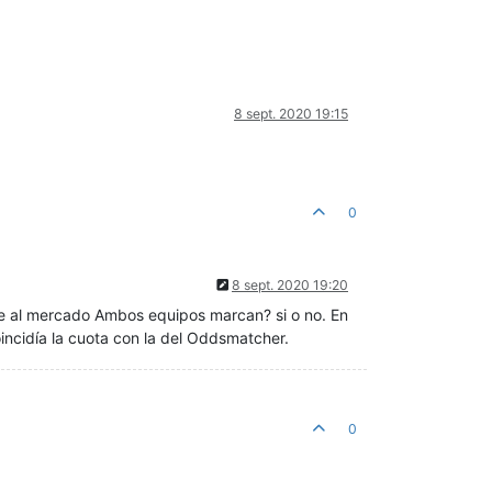
8 sept. 2020 19:15
0
8 sept. 2020 19:20
e al mercado Ambos equipos marcan? si o no. En
incidía la cuota con la del Oddsmatcher.
0