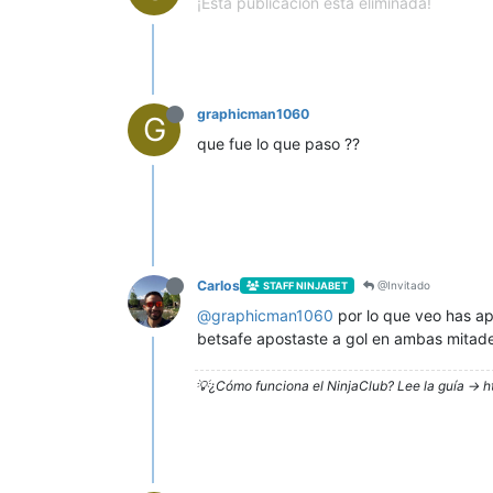
¡Esta publicación está eliminada!
graphicman1060
G
que fue lo que paso ??
Carlos
@Invitado
STAFF NINJABET
@
graphicman1060
por lo que veo has ap
betsafe apostaste a gol en ambas mitades
💡¿Cómo funciona el NinjaClub? Lee la guía -> h