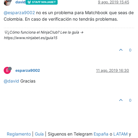
david
9 ago. 2019 15:45
STAFF NINJABET
@
esparza9002
no es un problema para Matchbook que seas de
Colombia. En caso de verificación no tendrás problemas.
💡¿Cómo funciona el NinjaClub? Lee la guía ->
https://www.ninjabet.es/guia15
0
E
esparza9002
11 ago. 2019 16:30
@
david
Gracias
0
Reglamento
|
Guía
| Siguenos en Telegram
España
o
LATAM
y