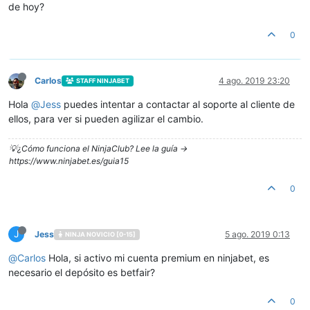
de hoy?
0
Carlos
4 ago. 2019 23:20
STAFF NINJABET
Hola
@
Jess
puedes intentar a contactar al soporte al cliente de
ellos, para ver si pueden agilizar el cambio.
💡¿Cómo funciona el NinjaClub? Lee la guía ->
https://www.ninjabet.es/guia15
0
J
Jess
5 ago. 2019 0:13
NINJA NOVICIO [0-15]
@
Carlos
Hola, si activo mi cuenta premium en ninjabet, es
necesario el depósito es betfair?
0