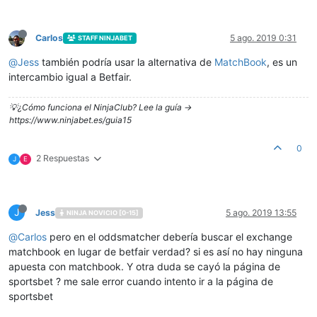
Carlos
5 ago. 2019 0:31
STAFF NINJABET
@
Jess
también podría usar la alternativa de
MatchBook
, es un
intercambio igual a Betfair.
💡¿Cómo funciona el NinjaClub? Lee la guía ->
https://www.ninjabet.es/guia15
0
2 Respuestas
J
E
J
Jess
5 ago. 2019 13:55
NINJA NOVICIO [0-15]
@
Carlos
pero en el oddsmatcher debería buscar el exchange
matchbook en lugar de betfair verdad? si es así no hay ninguna
apuesta con matchbook. Y otra duda se cayó la página de
sportsbet ? me sale error cuando intento ir a la página de
sportsbet