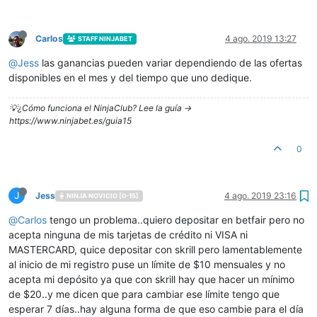
Carlos
4 ago. 2019 13:27
STAFF NINJABET
@
Jess
las ganancias pueden variar dependiendo de las ofertas
disponibles en el mes y del tiempo que uno dedique.
💡¿Cómo funciona el NinjaClub? Lee la guía ->
https://www.ninjabet.es/guia15
0
J
Jess
4 ago. 2019 23:16
NINJA NOVICIO [0-15]
@
Carlos
tengo un problema..quiero depositar en betfair pero no
acepta ninguna de mis tarjetas de crédito ni VISA ni
MASTERCARD, quice depositar con skrill pero lamentablemente
al inicio de mi registro puse un límite de $10 mensuales y no
acepta mi depósito ya que con skrill hay que hacer un mínimo
de $20..y me dicen que para cambiar ese límite tengo que
esperar 7 días..hay alguna forma de que eso cambie para el día