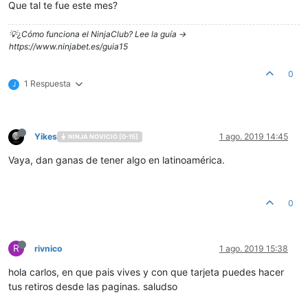
Que tal te fue este mes?
💡¿Cómo funciona el NinjaClub? Lee la guía ->
https://www.ninjabet.es/guia15
0
1 Respuesta
J
Yikes
1 ago. 2019 14:45
NINJA NOVICIO [0-15]
Vaya, dan ganas de tener algo en latinoamérica.
0
R
rivnico
1 ago. 2019 15:38
hola carlos, en que pais vives y con que tarjeta puedes hacer
tus retiros desde las paginas. saludso