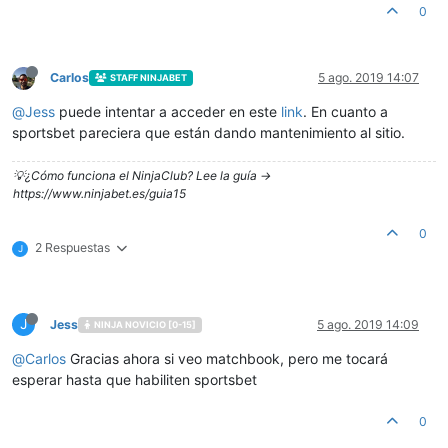
0
Carlos
5 ago. 2019 14:07
STAFF NINJABET
@
Jess
puede intentar a acceder en este
link
. En cuanto a
sportsbet pareciera que están dando mantenimiento al sitio.
💡¿Cómo funciona el NinjaClub? Lee la guía ->
https://www.ninjabet.es/guia15
0
2 Respuestas
J
J
Jess
5 ago. 2019 14:09
NINJA NOVICIO [0-15]
@
Carlos
Gracias ahora si veo matchbook, pero me tocará
esperar hasta que habiliten sportsbet
0