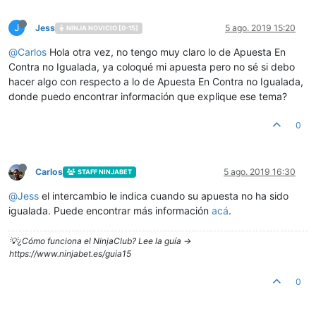
J
Jess
5 ago. 2019 15:20
NINJA NOVICIO [0-15]
@
Carlos
Hola otra vez, no tengo muy claro lo de Apuesta En
Contra no Igualada, ya coloqué mi apuesta pero no sé si debo
hacer algo con respecto a lo de Apuesta En Contra no Igualada,
donde puedo encontrar información que explique ese tema?
0
Carlos
5 ago. 2019 16:30
STAFF NINJABET
@
Jess
el intercambio le indica cuando su apuesta no ha sido
igualada. Puede encontrar más información
acá
.
💡¿Cómo funciona el NinjaClub? Lee la guía ->
https://www.ninjabet.es/guia15
0