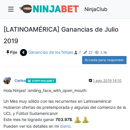
NinjaClub
[LATINOAMÉRICA] Ganancias de Julio
2019
Ganancias de los Ninjas
Fijo
7
22
3.9k
Accede para responder
Carlos
1 ago. 2019 14:10
STAFF NINJABET
Hola Ninjas! :smiling_face_with_open_mouth:
Un Mes muy sólido con las recurrentes en Latinoamérica!
Hubieron ofertas de pretemporada y algunas del comienzo de la
UCL y Fútbol Sudamericano!
Este mes he logrado ganar
703.97$
.
Pueden ver los detalles en mi
diario
.