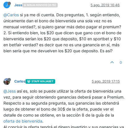
J
Jess
5 ago. 2019 16:46
NINJA NOVICIO [0-15]
@
Carlos
si ya me di cuenta. Dos preguntas, 1. según entiendo,
únicamente dan el bono de bienvenida una sola vez no es
mensual verdad?, si quiero ganar más debo pagar el premium?
2. Si entiendo bien, los $20 que dicen que gano con el bono de
bienvenida serían los $20 que deposito, $10 en sportbet y $10
en betfair verdad? es decir que no es una ganancia en sí, más
bien sería que me devuelven los $20 que deposito. Es así?
0
Carlos
5 ago. 2019 17:15
STAFF NINJABET
@
Jess
así es, solo se puede utilizar la oferta de bienvenida una
vez, para seguir obteniendo ganancias deberá pasar a Premium.
Respecto a su segunda pregunta, sus ganancias las obtendrá
luego de obtener el bono de 30$ de la oferta, puede ver el
detalle de como se obtiene, en la sección 8 de la guía de la
oferta de bienvenida
.
Al concluir la oferta tendrá el dinero invertido y sus ganancias ya