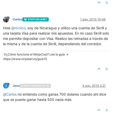
0
Carlos
1 ago. 2019 16:46
STAFF NINJABET
Hola
@
rivnico
, soy de Nicaragua y utilizo una cuenta de Skrill y
una tarjeta Visa para realizar mis apuestas. En mi caso Skrill solo
me permite depositar con Visa. Realizo las retiradas a través de
la misma y de la cuenta de Skrill, dependiendo del corredor.
💡¿Cómo funciona el NinjaClub? Lee la guía ->
https://www.ninjabet.es/guia15
0
J
Jess
4 ago. 2019 2:21
NINJA NOVICIO [0-15]
@
Carlos
no entiendo como ganas 700 dolares cuando ahí dice
que se puede ganar hasta 500 nada más
0