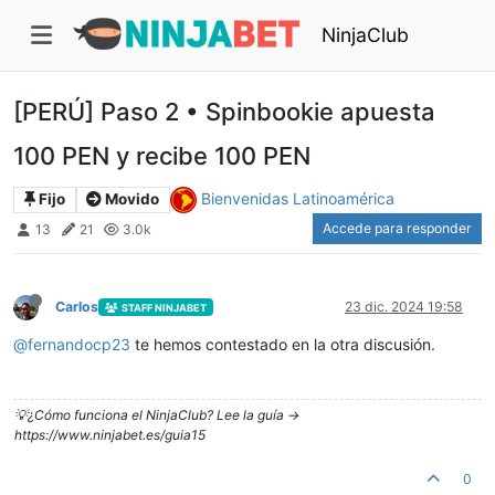
NinjaClub
[PERÚ] Paso 2 • Spinbookie apuesta
100 PEN y recibe 100 PEN
Bienvenidas Latinoamérica
Fijo
Movido
Accede para responder
13
21
3.0k
Carlos
23 dic. 2024 19:58
STAFF NINJABET
@
fernandocp23
te hemos contestado en la otra discusión.
💡¿Cómo funciona el NinjaClub? Lee la guía ->
https://www.ninjabet.es/guia15
0