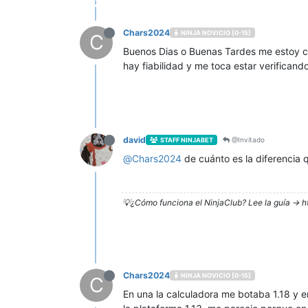
Chars2024
NINJA NOVICIO [0-15]
C
Buenos Dias o Buenas Tardes me estoy c
hay fiabilidad y me toca estar verifican
david
@Invitado
STAFF NINJABET
@
Chars2024
de cuánto es la diferencia 
💡¿Cómo funciona el NinjaClub? Lee la guía -> h
Chars2024
NINJA NOVICIO [0-15]
C
En una la calculadora me botaba 1.18 y e