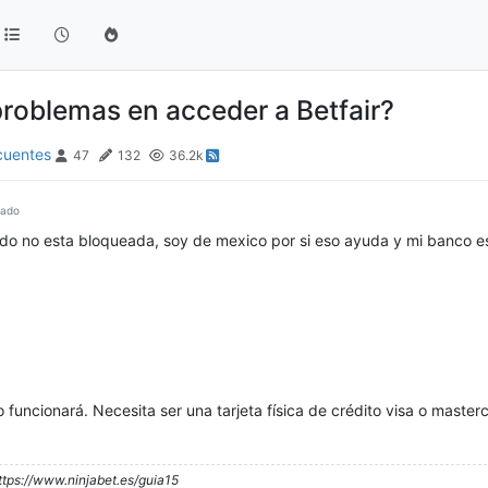
oblemas en acceder a Betfair?
cuentes
47
132
36.2k
tado
todo no esta bloqueada, soy de mexico por si eso ayuda y mi banco 
 no funcionará. Necesita ser una tarjeta física de crédito visa o master
ttps://www.ninjabet.es/guia15