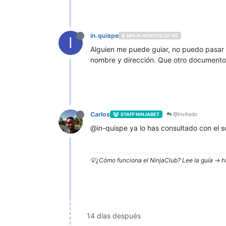
in.quispe
NINJA NOVICIO [0-15]
I
Alguien me puede guiar, no puedo pasar 
nombre y dirección. Que otro documento 
Carlos
@Invitado
STAFF NINJABET
@in-quispe ya lo has consultado con el so
💡¿Cómo funciona el NinjaClub? Lee la guía -> h
14 días después