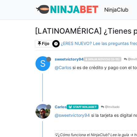
NinjaClub
[LATINOAMÉRICA] ¿Tienes pr
¿ERES NUEVO? Lee las preguntas fre
Fijo
sweetvictory94
@Invi
NINJA NOVICIO [0-15]
S
@
Carlos
si es de crédito y pago con el 
Carlos
@Invitado
STAFF NINJABET
@
sweetvictory94
si la tarjeta es digital
💡¿Cómo funciona el NinjaClub? Lee la guía -> h