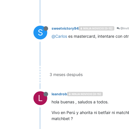
sweetvictory94
@Invi
NINJA NOVICIO [0-15]
S
@
Carlos
es mastercard, intentare con otr
3 meses después
leandrob
NINJA NOVICIO [0-15]
L
hola buenas , saludos a todos.
Vivo en Perú y ahorita ni betfair ni mat
matchbet ?