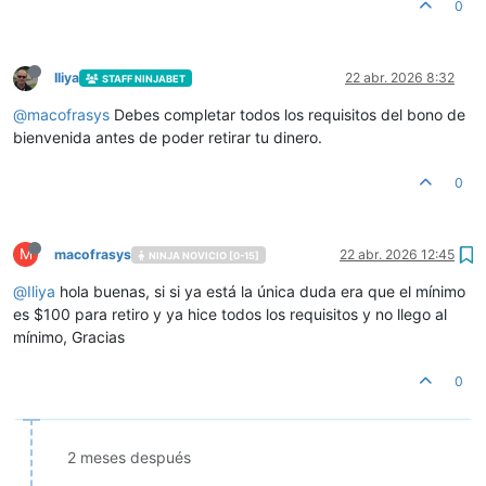
0
Iliya
22 abr. 2026 8:32
STAFF NINJABET
@
macofrasys
Debes completar todos los requisitos del bono de
bienvenida antes de poder retirar tu dinero.
0
M
macofrasys
22 abr. 2026 12:45
NINJA NOVICIO [0-15]
@
Iliya
hola buenas, si si ya está la única duda era que el mínimo
es $100 para retiro y ya hice todos los requisitos y no llego al
mínimo, Gracias
0
2 meses después