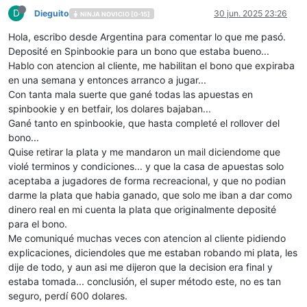
D
Dieguito
30 jun. 2025 23:26
NINJA NOVICIO [0-15]
Hola, escribo desde Argentina para comentar lo que me pasó.
Deposité en Spinbookie para un bono que estaba bueno...
Hablo con atencion al cliente, me habilitan el bono que expiraba
en una semana y entonces arranco a jugar...
Con tanta mala suerte que gané todas las apuestas en
spinbookie y en betfair, los dolares bajaban...
Gané tanto en spinbookie, que hasta completé el rollover del
bono...
Quise retirar la plata y me mandaron un mail diciendome que
violé terminos y condiciones... y que la casa de apuestas solo
aceptaba a jugadores de forma recreacional, y que no podian
darme la plata que habia ganado, que solo me iban a dar como
dinero real en mi cuenta la plata que originalmente deposité
para el bono.
Me comuniqué muchas veces con atencion al cliente pidiendo
explicaciones, diciendoles que me estaban robando mi plata, les
dije de todo, y aun asi me dijeron que la decision era final y
estaba tomada... conclusión, el super método este, no es tan
seguro, perdí 600 dolares.