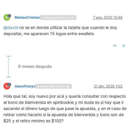
M
MatiasCristian
7 ago. 2025 15:48
NINJA NOVICIO [0-15]
@
david
no se en donde utilizar la tarjeta que cuando le doy
depositar, me aparecen 15 logos entre ewallets
0
9 meses después
M
macofrasys
21 abr. 2026 1:02
NINJA NOVICIO [0-15]
Hola que tal, soy nuevo por acá y quería consultar con respecto
al bono de bienvenida en spinbookie y mi duda es si hay que ir
sacando el dinero luego de que pase la apuesta, y en el caso de
retirar como hacerlo si la apuesta de bienvenida y bono son de
$25 y el retiro minimo es $100?