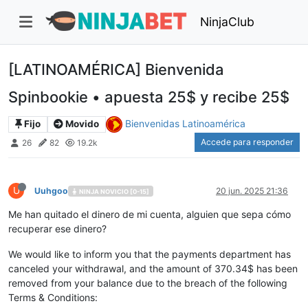
NinjaClub
[LATINOAMÉRICA] Bienvenida
Spinbookie • apuesta 25$ y recibe 25$
Bienvenidas Latinoamérica
Fijo
Movido
Accede para responder
26
82
19.2k
U
Uuhgoo
20 jun. 2025 21:36
NINJA NOVICIO [0-15]
Me han quitado el dinero de mi cuenta, alguien que sepa cómo
recuperar ese dinero?
We would like to inform you that the payments department has
canceled your withdrawal, and the amount of 370.34$ has been
removed from your balance due to the breach of the following
Terms & Conditions: