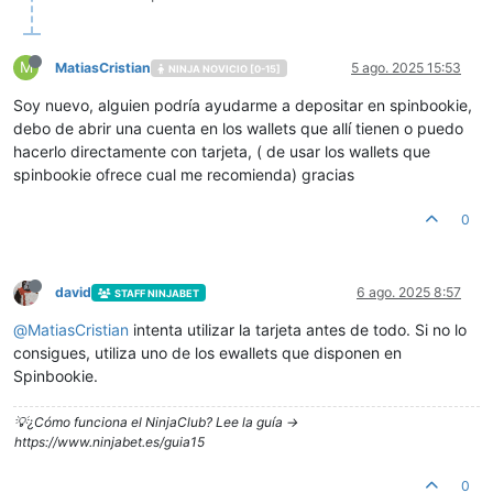
M
MatiasCristian
5 ago. 2025 15:53
NINJA NOVICIO [0-15]
Soy nuevo, alguien podría ayudarme a depositar en spinbookie,
debo de abrir una cuenta en los wallets que allí tienen o puedo
hacerlo directamente con tarjeta, ( de usar los wallets que
spinbookie ofrece cual me recomienda) gracias
0
david
6 ago. 2025 8:57
STAFF NINJABET
@
MatiasCristian
intenta utilizar la tarjeta antes de todo. Si no lo
consigues, utiliza uno de los ewallets que disponen en
Spinbookie.
💡¿Cómo funciona el NinjaClub? Lee la guía ->
https://www.ninjabet.es/guia15
0