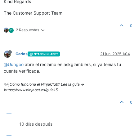
Kind Regards
The Customer Support Team
0
2 Respuestas
D
Carlos
21 jun. 2025 1:04
STAFF NINJABET
@
Uuhgoo
abre el reclamo en askglamblers, si ya tenias tu
cuenta verificada.
💡¿Cómo funciona el NinjaClub? Lee la guía ->
https://www.ninjabet.es/guia15
0
10 días después