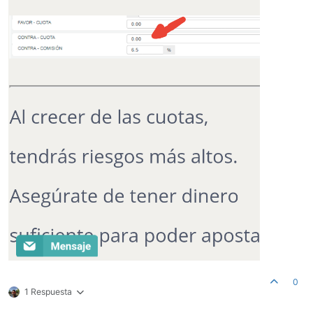
0
1 Respuesta