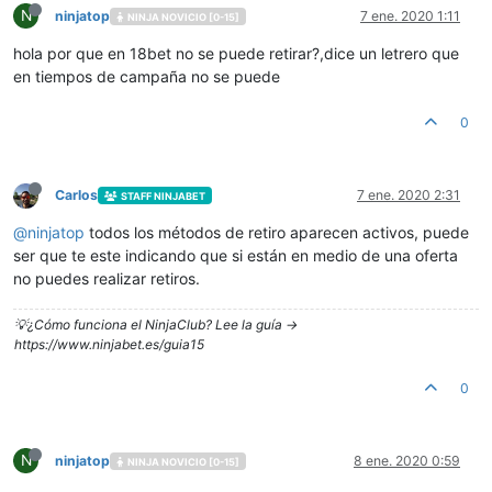
N
ninjatop
7 ene. 2020 1:11
NINJA NOVICIO [0-15]
hola por que en 18bet no se puede retirar?,dice un letrero que
en tiempos de campaña no se puede
0
Carlos
7 ene. 2020 2:31
STAFF NINJABET
@
ninjatop
todos los métodos de retiro aparecen activos, puede
ser que te este indicando que si están en medio de una oferta
no puedes realizar retiros.
💡¿Cómo funciona el NinjaClub? Lee la guía ->
https://www.ninjabet.es/guia15
0
N
ninjatop
8 ene. 2020 0:59
NINJA NOVICIO [0-15]