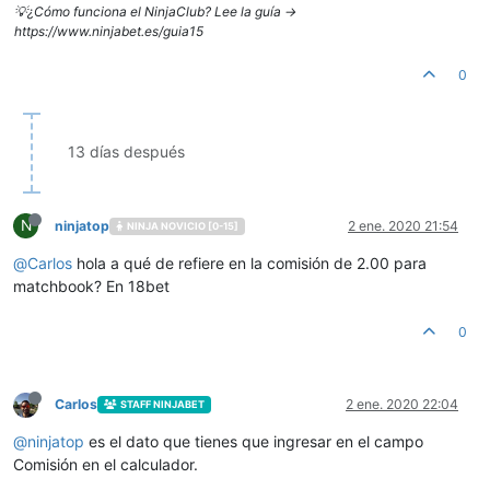
💡¿Cómo funciona el NinjaClub? Lee la guía ->
https://www.ninjabet.es/guia15
0
13 días después
N
ninjatop
2 ene. 2020 21:54
NINJA NOVICIO [0-15]
@
Carlos
hola a qué de refiere en la comisión de 2.00 para
matchbook? En 18bet
0
Carlos
2 ene. 2020 22:04
STAFF NINJABET
@
ninjatop
es el dato que tienes que ingresar en el campo
Comisión en el calculador.