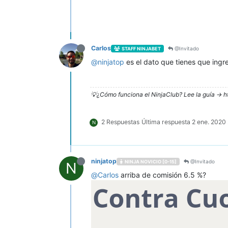
Carlos
@Invitado
STAFF NINJABET
@
ninjatop
es el dato que tienes que ingr
💡¿Cómo funciona el NinjaClub? Lee la guía -> h
2 Respuestas
Última respuesta
2 ene. 2020
N
ninjatop
@Invitado
NINJA NOVICIO [0-15]
N
@
Carlos
arriba de comisión 6.5 %?