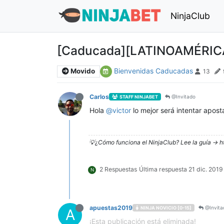
NinjaClub
[Caducada][LATINOAMÉRICA] 
Bienvenidas Caducadas
Movido
13
Carlos
@Invitado
STAFF NINJABET
Hola
@
victor
lo mejor será intentar apos
💡¿Cómo funciona el NinjaClub? Lee la guía -> h
2 Respuestas
Última respuesta
21 dic. 2019
N
apuestas2019
@Invita
NINJA NOVICIO [0-15]
A
¡Esta publicación está eliminada!