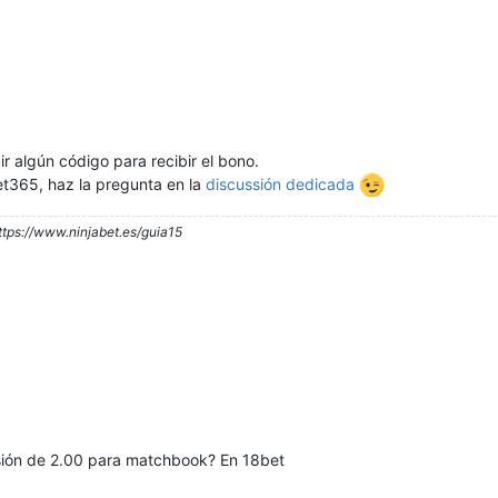
r algún código para recibir el bono.
et365, haz la pregunta en la
discussión dedicada
ttps://www.ninjabet.es/guia15
isión de 2.00 para matchbook? En 18bet