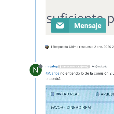
1 Respuesta
Última respuesta
2 ene. 2020 2
ninjatop
@Invitado
NINJA NOVICIO [0-15]
N
@
Carlos
no entiendo lo de la comisión 2.
encontrá.