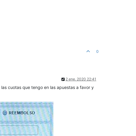
0
2 ene. 2020 22:41
n las cuotas que tengo en las apuestas a favor y