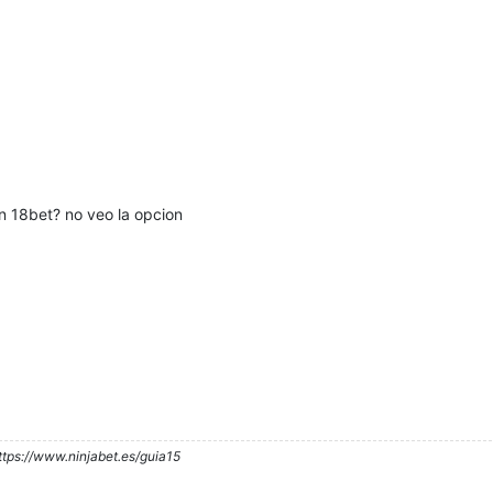
n 18bet? no veo la opcion
ttps://www.ninjabet.es/guia15