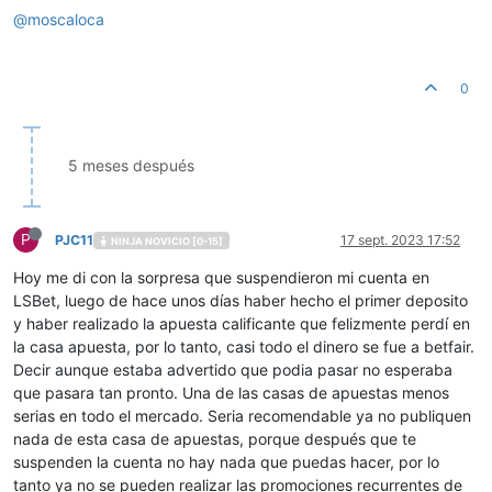
@
moscaloca
0
5 meses después
P
PJC11
17 sept. 2023 17:52
NINJA NOVICIO [0-15]
Hoy me di con la sorpresa que suspendieron mi cuenta en
LSBet, luego de hace unos días haber hecho el primer deposito
y haber realizado la apuesta calificante que felizmente perdí en
la casa apuesta, por lo tanto, casi todo el dinero se fue a betfair.
Decir aunque estaba advertido que podia pasar no esperaba
que pasara tan pronto. Una de las casas de apuestas menos
serias en todo el mercado. Seria recomendable ya no publiquen
nada de esta casa de apuestas, porque después que te
suspenden la cuenta no hay nada que puedas hacer, por lo
tanto ya no se pueden realizar las promociones recurrentes de