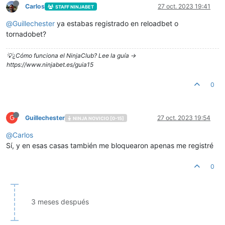
Carlos
27 oct. 2023 19:41
STAFF NINJABET
@
Guillechester
ya estabas registrado en reloadbet o
tornadobet?
💡¿Cómo funciona el NinjaClub? Lee la guía ->
https://www.ninjabet.es/guia15
0
G
Guillechester
27 oct. 2023 19:54
NINJA NOVICIO [0-15]
@
Carlos
Sí, y en esas casas también me bloquearon apenas me registré
0
3 meses después