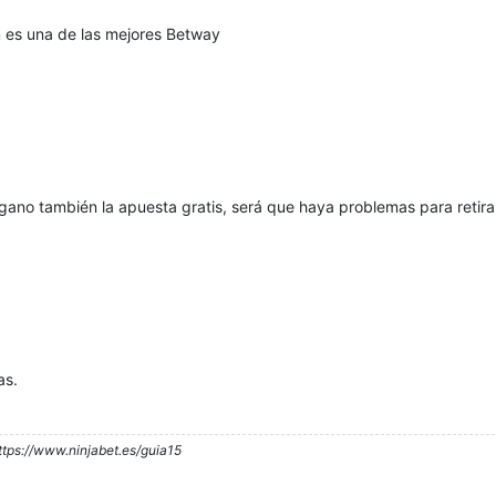
m es una de las mejores Betway
gano también la apuesta gratis, será que haya problemas para retira
as.
ttps://www.ninjabet.es/guia15