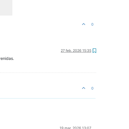
0
27 feb. 2026 15:35
venidas.
0
19 mar. 2026 13:07