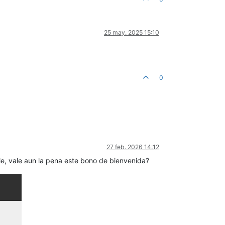
25 may. 2025 15:10
0
27 feb. 2026 14:12
e, vale aun la pena este bono de bienvenida?