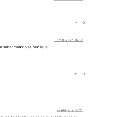
0
19 mar. 2026 15:30
ra saber cuando se publique.
0
22 abr. 2026 0:31