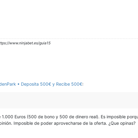
ttps://www.ninjabet.es/guia15
denPark • Deposita 500€ y Recibe 500€
:
e 1.000 Euros (500 de bono y 500 de dinero real). Es imposible porq
opinión. Imposible de poder aprovecharse de la oferta. ¿Que opinas?