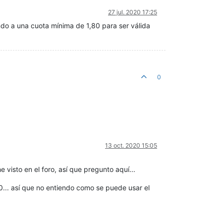
27 jul. 2020 17:25
ando a una cuota mínima de 1,80 para ser válida
0
13 oct. 2020 15:05
visto en el foro, así que pregunto aquí...
0... así que no entiendo como se puede usar el