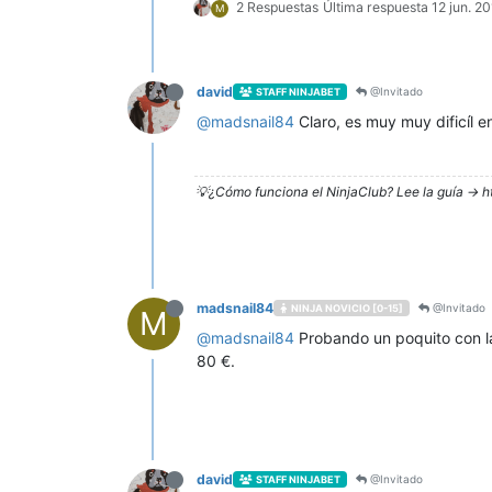
2 Respuestas
Última respuesta
12 jun. 2
M
david
@Invitado
STAFF NINJABET
@
madsnail84
Claro, es muy muy dificíl e
💡¿Cómo funciona el NinjaClub? Lee la guía -> h
madsnail84
@Invitado
NINJA NOVICIO [0-15]
M
@
madsnail84
Probando un poquito con la
80 €.
david
@Invitado
STAFF NINJABET