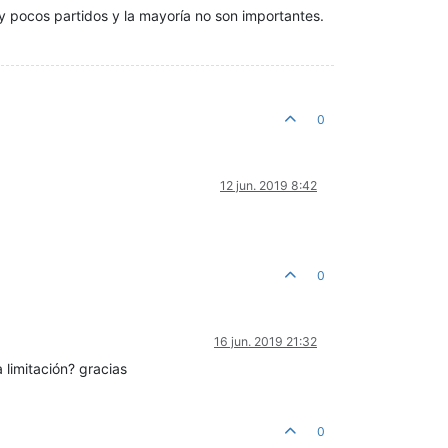
pocos partidos y la mayoría no son importantes.
0
12 jun. 2019 8:42
0
16 jun. 2019 21:32
 limitación? gracias
0