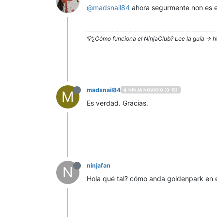
@
madsnail84
ahora segurmente non es e
💡¿Cómo funciona el NinjaClub? Lee la guía -> h
madsnail84
NINJA NOVICIO [0-15]
M
Es verdad. Gracias.
ninjafan
N
Hola qué tal? cómo anda goldenpark en el