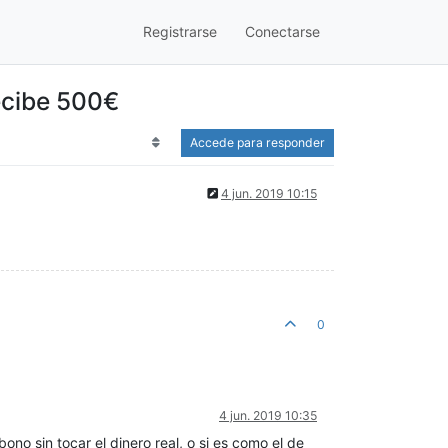
Registrarse
Conectarse
ecibe 500€
Accede para responder
4 jun. 2019 10:15
0
4 jun. 2019 10:35
o sin tocar el dinero real, o si es como el de