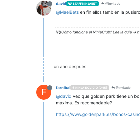
david
@Invitado
STAFF NINJABET
@
MaelBets
en fin ellos también la pusier
💡¿Cómo funciona el NinjaClub? Lee la guía -> h
un año después
farnibal
@Invitado
NINJA NOVICIO [0-15]
F
@
david
veo que golden park tiene un bon
máxima. Es recomendable?
https://www.goldenpark.es/bonos-casino