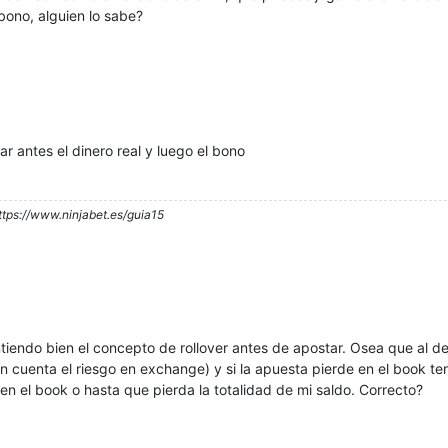
ono, alguien lo sabe?
r antes el dinero real y luego el bono
ttps://www.ninjabet.es/guia15
iendo bien el concepto de rollover antes de apostar. Osea que al d
n cuenta el riesgo en exchange) y si la apuesta pierde en el book ten
n el book o hasta que pierda la totalidad de mi saldo. Correcto?