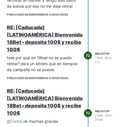
terminar el rollover y tengo solo saldo
de bonos por eso no me deja retirar
PUBLICADO EN BIENVENIDAS CADUCADAS
RE: [Caducada]
[LATINOAMÉRICA] Bienvenida
18Bet • deposita 100$ y recibe
100$
NINJATOP
N
hola por que en 18bet no se puede
7 ENE. 2020
1:11
retirar?,dice un letrero que en tiempos
de campaña no se puede
PUBLICADO EN BIENVENIDAS CADUCADAS
RE: [Caducada]
[LATINOAMÉRICA] Bienvenida
18Bet • deposita 100$ y recibe
NINJATOP
100$
N
2 ENE. 2020
23:06
@
Carlos
ok muchas gracias