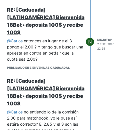
RE: [Caducada]
[LATINOAMÉRICA] Bienvenida
18Bet • deposita 100$ y recibe
100$
NINJATOP
@
Carlos
entonces en lugar de el 3
N
2 ENE. 2020
pongo el 2.00 ? Y tengo que buscar una
22:55
apuesta en contra en betfair que la
cuota sea 2.00?
PUBLICADO EN BIENVENIDAS CADUCADAS
RE: [Caducada]
[LATINOAMÉRICA] Bienvenida
18Bet • deposita 100$ y recibe
100$
@
Carlos
no entiendo lo de la comisión
2.00 para matchbook ,yo le puse así
estára correcto? El 2.85 y el 3 son las