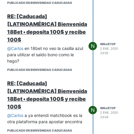
PUBLICADO EN BIENVENIDAS CADUCADAS
RE: [Caducada]
[LATINOAMÉRICA] Bienvenida
18Bet • deposita 100$ y recibe
100$
NINJATOP
N
@
Carlos
en 18bet no veo la casilla azul
2 ENE. 2020
23:05
para utilizar el saldo bono como le
hago?
PUBLICADO EN BIENVENIDAS CADUCADAS
RE: [Caducada]
[LATINOAMÉRICA] Bienvenida
18Bet • deposita 100$ y recibe
100$
NINJATOP
N
2 ENE. 2020
@
Carlos
a ya entendi matchbook es la
23:04
otra plataforma para apostar encontra
PUBLICADO EN BIENVENIDAS CADUCADAS