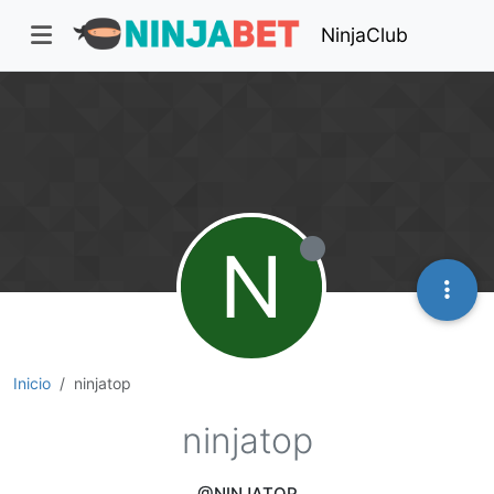
NinjaClub
N
Inicio
ninjatop
ninjatop
@NINJATOP