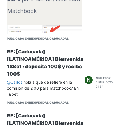
PUBLICADO EN BIENVENIDAS CADUCADAS
RE: [Caducada]
[LATINOAMÉRICA] Bienvenida
18Bet • deposita 100$ y recibe
100$
NINJATOP
N
@
Carlos
hola a qué de refiere en la
2 ENE. 2020
21:54
comisión de 2.00 para matchbook? En
18bet
PUBLICADO EN BIENVENIDAS CADUCADAS
RE: [Caducada]
[LATINOAMÉRICA] Bienvenida